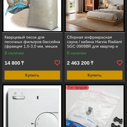
Кварцевый песок для
Сборная инфракрасная
песочных фильтров бассейна
сауна / кабина Harvia Radiant
(фракция 1,0-3,0 мм, мешок
SGC 0909BR для квартир и
25 кг.)
частных домов
В наличии
В наличии
(одноместная)
14 800
2 463 200
₸
₸
Купить
Купить
Топ продаж