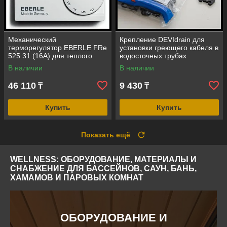
Механический
Крепление DEVIdrain для
терморегулятор EBERLE FRe
установки греющего кабеля в
525 31 (16А) для теплого
водосточных трубах
электрического пола (с
(упаковка = 25 шт)
В наличии
В наличии
датчиком пола)
46 110
9 430
₸
₸
Купить
Купить
Показать ещё
WELLNESS: ОБОРУДОВАНИЕ, МАТЕРИАЛЫ И
СНАБЖЕНИЕ ДЛЯ БАССЕЙНОВ, САУН, БАНЬ,
ХАМАМОВ И ПАРОВЫХ КОМНАТ
ОБОРУДОВАНИЕ И