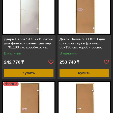
Дверь Harvia STG 7х19 сатин
Дверь Harvia STG 8х19 для
для финской сауны (размер
финской сауны (размер =
= 70х190 см, короб-сосна,
80х190 см, короб - сосна,
стекло-матовое, ручка-
стекло - бронза, ручка -
В наличии
В наличии
магнит)
защелка)
242 770
253 740
₸
₸
Купить
Купить
Новинка