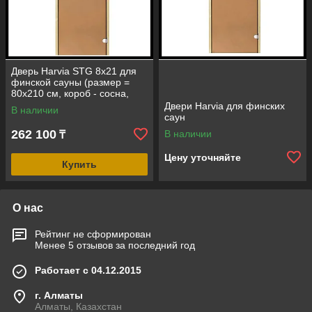
Дверь Harvia STG 8х21 для
финской сауны (размер =
80х210 см, короб - сосна,
стекло - бронза, ручка -
Двери Harvia для финских
В наличии
защелка)
саун
262 100
В наличии
₸
Цену уточняйте
Купить
О нас
Рейтинг не сформирован
Менее 5 отзывов за последний год
Работает с 04.12.2015
г. Алматы
Алматы, Казахстан