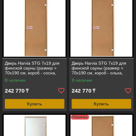
«WELLNESS» - для тех, кто из лучшего
выбирает исключительное!
Дверь Harvia STG 7х19 для
Дверь Harvia STG 7х19 для
финской сауны (размер =
финской сауны (размер =
70х190 см, короб - сосна,
70х190 см, короб - ольха,
стекло - бронза, ручка -
стекло - бронза, ручка -
В наличии
В наличии
защелка)
защелка)
242 770
242 770
₸
₸
Купить
Купить
Новинка