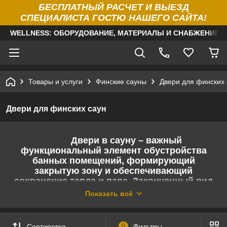
БЕСПЛАТНЫЙ РАСЧЕТ И ВЫЕЗД
СПЕЦИАЛИСТА ГОСТЮ НАШЕГО САЙТА!
WELLNESS: ОБОРУДОВАНИЕ, МАТЕРИАЛЫ И СНАБЖЕНИЕ Д
Товары и услуги
Финские сауны
Двери для финских 
Двери для финских саун
Двери в сауну – важный
функциональный элемент обустройства
банных помещений, формирующий
закрытую зону и обеспечивающий
сохранение тепла и пара. Законченный вид
интерьеру домашней финской сауне
Показать всё
придадут наши гармонично сочетающиеся
двери.
Сортировка
0
Фильтры