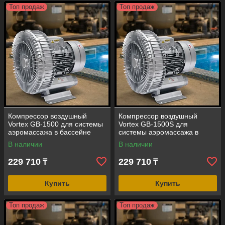
Топ продаж
Топ продаж
Компрессор воздушный
Компрессор воздушный
Vortex GB-1500 для системы
Vortex GB-1500S для
аэромассажа в бассейне
системы аэромассажа в
(мощность=180 м3/ч, 1,5 кВт)
бассейне (мощность=180 м3/
В наличии
В наличии
ч, 1,5 кВт)
229 710
229 710
₸
₸
Купить
Купить
Топ продаж
Топ продаж