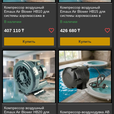
выбирает исключительное!
Компрессор воздушный
Компрессор воздушный
Emaux Air Blower HB10 для
Emaux Air Blower HB15 для
системы аэромассажа в
системы аэромассажа в
бассейне (мощность=2,4 м3/
бассейне (мощность=2,4 м3/
В наличии
В наличии
мин, 0,75 кВт)
мин, 1,1 кВт)
407 110
426 680
₸
₸
Купить
Купить
Компрессор воздушный
Emaux Air Blower HB20 для
Компрессор-воздуходувка AB