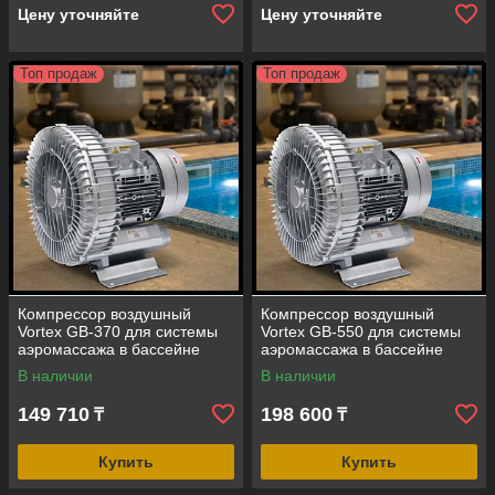
Цену уточняйте
Цену уточняйте
Топ продаж
Топ продаж
Компрессор воздушный
Компрессор воздушный
Vortex GB-370 для системы
Vortex GB-550 для системы
аэромассажа в бассейне
аэромассажа в бассейне
(мощность=60 м3/ч, 0,37 кВт)
(мощность=110 м3/ч, 0,55
В наличии
В наличии
кВт)
149 710
198 600
₸
₸
Купить
Купить