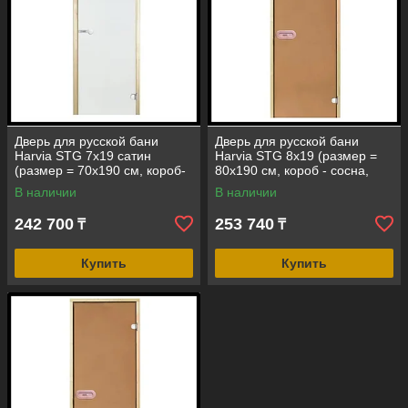
Дверь для русской бани
Дверь для русской бани
Harvia STG 7х19 сатин
Harvia STG 8х19 (размер =
(размер = 70х190 см, короб-
80х190 см, короб - сосна,
сосна, стекло-матовое,
стекло - бронза, ручка -
В наличии
В наличии
ручка-магнит)
защелка)
242 700
253 740
₸
₸
Купить
Купить