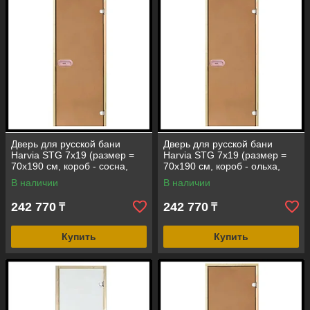
Дверь для русской бани
Дверь для русской бани
Harvia STG 7х19 (размер =
Harvia STG 7х19 (размер =
70х190 см, короб - сосна,
70х190 см, короб - ольха,
стекло - бронза, ручка -
стекло - бронза, ручка -
В наличии
В наличии
защелка)
защелка)
242 770
242 770
₸
₸
Купить
Купить