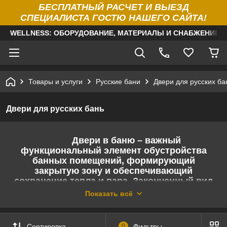
БЕСПЛАТНЫЙ РАСЧЕТ И ВЫЕЗД
СПЕЦИАЛИСТА ГОСТЮ НАШЕГО САЙТА!
WELLNESS: ОБОРУДОВАНИЕ, МАТЕРИАЛЫ И СНАБЖЕНИЕ Д
Товары и услуги
Русские бани
Двери для русских ба
Двери для русских бань
Двери в баню – важный
функциональный элемент обустройства
банных помещений, формирующий
закрытую зону и обеспечивающий
сохранение тепла и пара. Законченный вид
интерьеру домашней русской бане придадут
Показать всё
наши гармонично сочетающиеся двери.
Сортировка
0
Фильтры