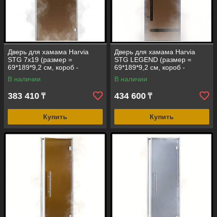
Дверь для хамама Harvia
Дверь для хамама Harvia
STG 7х19 (размер =
STG LEGEND (размер =
69*189*9,2 см, короб -
69*189*9,2 см, короб -
алюминий, стекло - бронза,
алюминий, стекло - бронза,
В наличии
В наличии
без порога)
без порога)
383 410
434 600
₸
₸
Купить
Купить