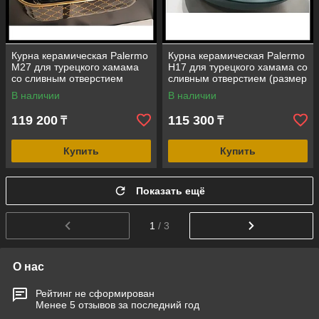
Курна керамическая Palermo
Курна керамическая Palermo
M27 для турецкого хамама
H17 для турецкого хамама со
со сливным отверстием
сливным отверстием (размер
(размер = 525*425 мм)
= 400 мм)
В наличии
В наличии
119 200
115 300
₸
₸
Купить
Купить
Показать ещё
1
/ 3
О нас
Рейтинг не сформирован
Менее 5 отзывов за последний год