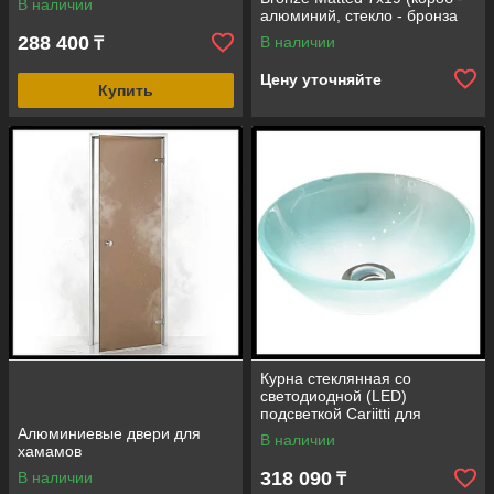
В наличии
алюминий, стекло - бронза
матовое, без порога)
288 400
В наличии
₸
Цену уточняйте
Купить
Курна стеклянная со
светодиодной (LED)
подсветкой Cariitti для
хамама со сливным
Алюминиевые двери для
В наличии
клапаном (размер = 380 мм)
хамамов
318 090
В наличии
₸