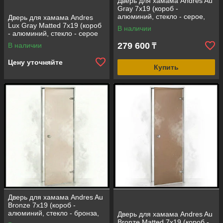
Дверь для хамама Andres Au
Gray 7х19 (короб -
алюминий, стекло - серое,
Дверь для хамама Andres
без порога)
Lux Gray Matted 7х19 (короб
В наличии
- алюминий, стекло - серое
матовое, без порога)
279 600
В наличии
₸
Цену уточняйте
Купить
Дверь для хамама Andres Au
Bronze 7х19 (короб -
алюминий, стекло - бронза,
Дверь для хамама Andres Au
без порога)
Bronze Matted 7х19 (короб -