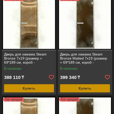
Дверь для хамама Steam
Дверь для хамама Steam
Bronze 7х19 (размер =
Bronze Matted 7х19 (размер
69*189 см, короб -
= 69*189 см, короб -
алюминий, стекло - бронза
алюминий, стекло - бронза
В наличии
В наличии
прозрачное, с порогом)
матовое, с порогом)
388 110
399 340
₸
₸
Купить
Купить
Топ продаж
Топ продаж