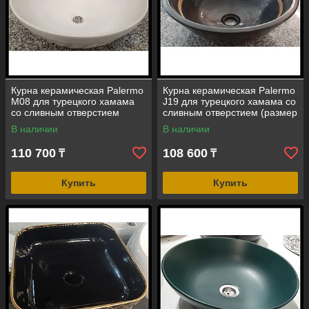
Курна керамическая Palermo
Курна керамическая Palermo
M08 для турецкого хамама
J19 для турецкого хамама со
со сливным отверстием
сливным отверстием (размер
(размер = 405 мм)
= 425 мм)
В наличии
В наличии
110 700
108 600
₸
₸
Купить
Купить