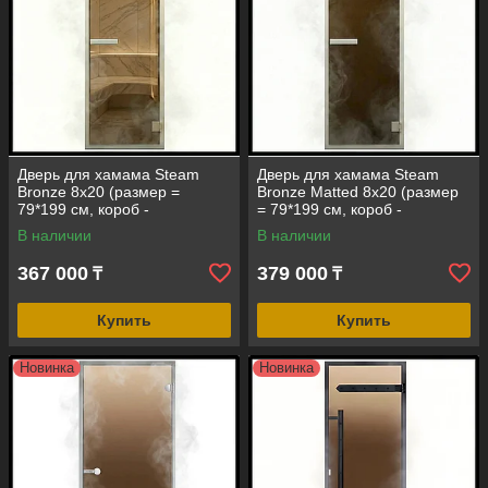
Дверь для хамама Steam
Дверь для хамама Steam
Bronze 8х20 (размер =
Bronze Matted 8х20 (размер
79*199 см, короб -
= 79*199 см, короб -
алюминий, стекло - бронза
алюминий, стекло - бронза
В наличии
В наличии
прозрачное, с порогом)
матовое, с порогом)
367 000
379 000
₸
₸
Купить
Купить
Новинка
Новинка