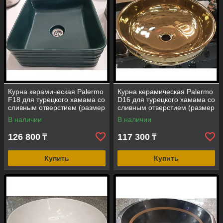
Курна керамическая Palermo
Курна керамическая Palermo
F18 для турецкого хамама со
D16 для турецкого хамама со
сливным отверстием (размер
сливным отверстием (размер
= 390*390 мм)
= 400 мм)
В наличии
В наличии
126 800
117 300
₸
₸
Купить
Купить