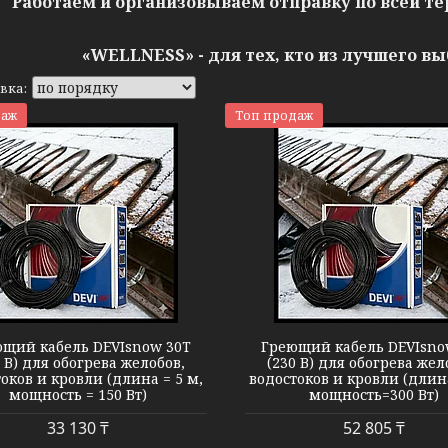
Работаем и организовываем отправку по всей те
«WELLNESS» - для тех, кто из лучшего в
даж
Топ продаж
Кабель DEVIsnow 30T
Кабель DEVIs
щий кабель DEVIsnow 30T
Греющий кабель DEVIsno
0 В) для обогрева желобов,
(230 В) для обогрева жел
оков и кровли (длина = 5 м,
водостоков и кровли (длин
мощность = 150 Вт)
мощность=300 Вт)
33 130 ₸
52 805 ₸