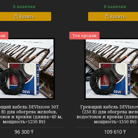
В наличии
В наличии
Купить
Купить
даж
Топ продаж
Кабель DEVIsnow 30T
Кабель DEVIs
щий кабель DEVIsnow 30T
Греющий кабель DEVIsno
0 В) для обогрева желобов,
(230 В) для обогрева жел
оков и кровли (длина=40 м,
водостоков и кровли (длин
мощность=1250 Вт)
мощность=1350 Вт)
96 300 ₸
109 610 ₸