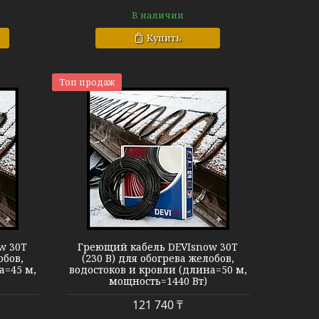
В наличии
Купить
Топ продаж
now 30T
w 30T
Греющий кабель DEVIsnow 30T
обов,
(230 В) для обогрева желобов,
а=45 м,
водостоков и кровли (длина=50 м,
мощность=1440 Вт)
121 740 ₸