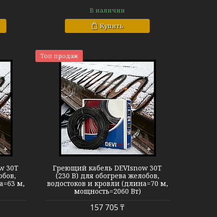
В наличии
Купить
Топ продаж
now 30T
w 30T
Греющий кабель DEVIsnow 30T
обов,
(230 В) для обогрева желобов,
а=63 м,
водостоков и кровли (длина=70 м,
мощность=2060 Вт)
157 705 ₸