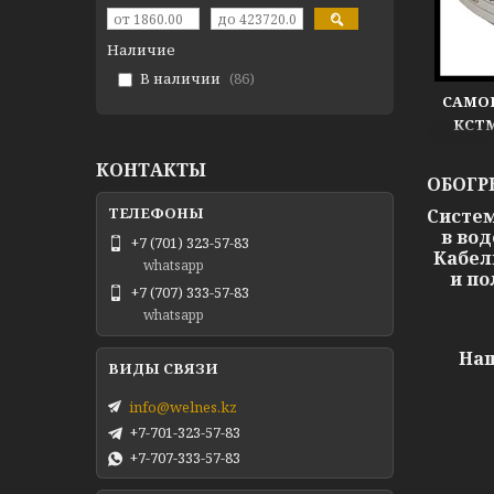
Наличие
В наличии
86
САМО
КСТМ
КРОВЛ
КОНТАКТЫ
ОБОГР
Систем
в вод
+7 (701) 323-57-83
Кабел
whatsapp
и по
+7 (707) 333-57-83
whatsapp
Наш
info@welnes.kz
+7-701-323-57-83
+7-707-333-57-83