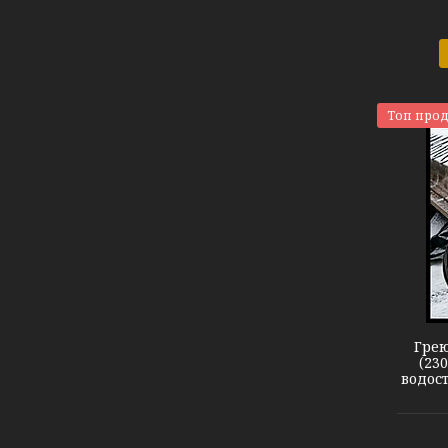
Топ про
Кабель DEVIsnow 30T
Грею
(23
водост