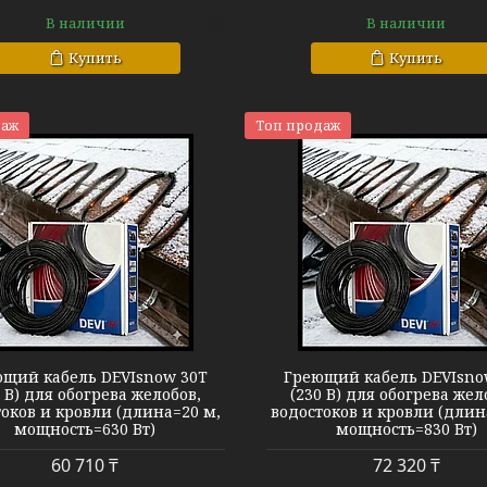
В наличии
В наличии
Купить
Купить
даж
Топ продаж
Кабель DEVIsnow 30T
Кабель DEVIs
щий кабель DEVIsnow 30T
Греющий кабель DEVIsno
0 В) для обогрева желобов,
(230 В) для обогрева жел
оков и кровли (длина=20 м,
водостоков и кровли (длин
мощность=630 Вт)
мощность=830 Вт)
60 710 ₸
72 320 ₸