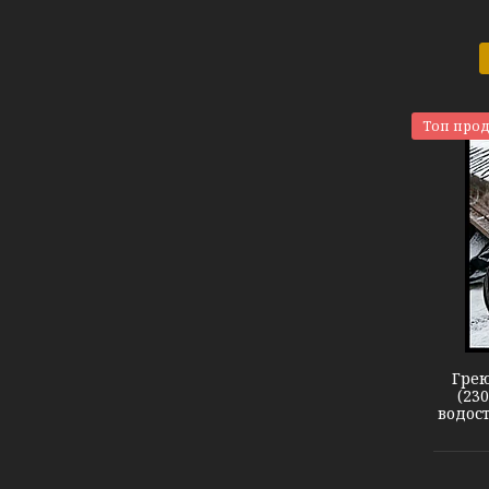
Топ про
Кабель DEVIsnow 30T
Грею
(23
водост