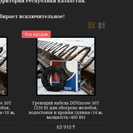
рритории Республики Казахстан.
ыбирает исключительное!
Топ продаж
now 30T
w 30T
Греющий кабель DEVIsnow 30T
обов,
(230 В) для обогрева желобов,
а=10 м,
водостоков и кровли (длина=14 м,
мощность=400 Вт)
63 910 ₸