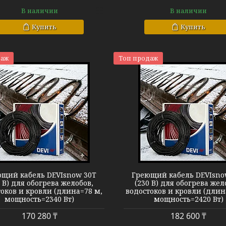
В наличии
В наличии
Купить
Купить
даж
Топ продаж
Кабель DEVIsnow 30T
Кабель DEVIs
щий кабель DEVIsnow 30T
Греющий кабель DEVIsno
0 В) для обогрева желобов,
(230 В) для обогрева жел
оков и кровли (длина=78 м,
водостоков и кровли (длин
мощность=2340 Вт)
мощность=2420 Вт)
170 280 ₸
182 600 ₸