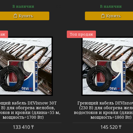
В наличии
В наличии
Купить
Купить
даж
Топ продаж
Кабель DEVIsnow 30T
Кабель DEVIs
щий кабель DEVIsnow 30T
Греющий кабель DEVIsno
0 В) для обогрева желобов,
(230 В) для обогрева жел
оков и кровли (длина=55 м,
водостоков и кровли (длин
мощность=1700 Вт)
мощность=1860 Вт)
133 410 ₸
145 520 ₸