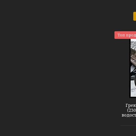
Топ про
Кабель DEVIsnow 30T
Грею
(23
водост