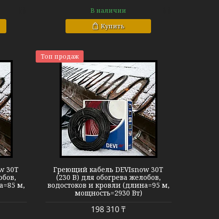
В наличии
Купить
Топ продаж
now 30T
w 30T
Греющий кабель DEVIsnow 30T
обов,
(230 В) для обогрева желобов,
а=85 м,
водостоков и кровли (длина=95 м,
мощность=2930 Вт)
198 310 ₸