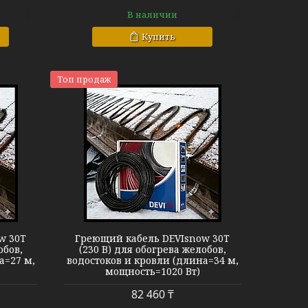
В наличии
Купить
Топ продаж
now 30T
w 30T
Греющий кабель DEVIsnow 30T
обов,
(230 В) для обогрева желобов,
а=27 м,
водостоков и кровли (длина=34 м,
мощность=1020 Вт)
82 460 ₸