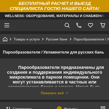
БЕСПЛАТНЫЙ РАСЧЕТ И ВЫЕЗД
СПЕЦИАЛИСТА ГОСТЮ НАШЕГО САЙТА!
WELLNESS: ОБОРУДОВАНИЕ, МАТЕРИАЛЫ И СНАБЖЕНИЕ Д
Товары и услуги
Русские бани
Парообразователи / У
Парообразователи / Увлажнители для русских бань
Парообразователи предназначены для
создания и поддержания индивидуального
микроклимата в парном помещении. Они
могут устанавливается в частных или
коммерческих банях и саунах. Могут быть
использованы как вместе с печью,
Показать всё
установленной в парной, так и в качестве
самостоятельного нагревателя,
обеспечивающего нагрев и увлажнение
Сортировка
0
Фильтры