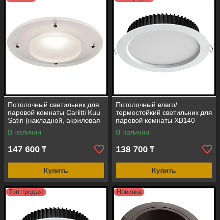
Работаем и организовываем отправку по
всей территории Республики Казахстан.
«WELLNESS» - для тех, кто из лучшего
выбирает исключительное!
Потолочный светильник для
Потолочный влаго/
паровой комнаты Cariitti Kuu
термостойкий светильник для
Satin (накладной, акриловая
паровой комнаты XB140
оправа, LED, 12V, IP67)
(встраиваемый, 3000K, 25W,
В наличии
В наличии
12V, IP67, LED)
147 600
138 700
₸
₸
Купить
Купить
Топ продаж
Новинка