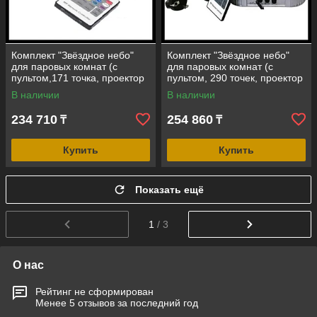
Комплект "Звёздное небо"
Комплект "Звёздное небо"
для паровых комнат (с
для паровых комнат (с
пультом,171 точка, проектор
пультом, 290 точек, проектор
16W, эффект смены и
27W, эффект мерцания)
В наличии
В наличии
фиксации цвета)
234 710
254 860
₸
₸
Купить
Купить
Показать ещё
1
/ 3
О нас
Рейтинг не сформирован
Менее 5 отзывов за последний год