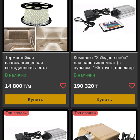
Термостойкая
Комплект "Звёздное небо"
влагозащищенная
для паровых комнат (с
светодиодная лента
пультом, 165 точек, проектор
NeoNeon для паровых
5W, эффект смены и
В наличии
В наличии
комнат (нейтральный свет
фиксации цвета)
4000K, 12V, IP67)
14 800
190 320
₸/м
₸
Купить
Купить
Топ продаж
Топ продаж