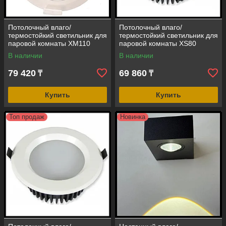
Потолочный влаго/
Потолочный влаго/
термостойкий светильник для
термостойкий светильник для
паровой комнаты XM110
паровой комнаты XS80
(встраиваемый, 4000K, 15W,
(встраиваемый, 3000K, 9W,
В наличии
В наличии
12V, IP67, LED)
12V, IP67, LED)
79 420
69 860
₸
₸
Купить
Купить
Топ продаж
Новинка