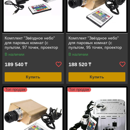
Комплект "Звёздное небо"
Комплект "Звёздное небо"
для паровых комнат (с
для паровых комнат (с
пультом, 97 точек, проектор
пультом, 95 точек, проектор
5W, эффект смены и
16W, эффект смены и
В наличии
В наличии
фиксации цвета)
фиксации цвета)
189 540
188 520
₸
₸
Купить
Купить
Топ продаж
Топ продаж