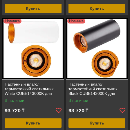
Купить
Купить
Новинка
Новинка
Настенный влаго/
Настенный влаго/
термостойкий светильник
термостойкий светильник
White CUBE143000K для
Black CUBE143000K для
паровой комнаты (LED, 24В,
паровой комнаты (LED, 24В,
В наличии
В наличии
мощность = 14 Вт, 3000K,
мощность = 14 Вт, 3000K,
IP65)
IP65)
93 720
93 720
₸
₸
Купить
Купить