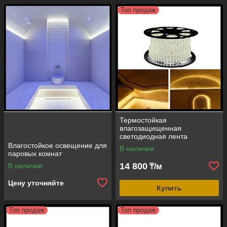
Топ продаж
Термостойкая
влагозащищенная
светодиодная лента
NeoNeon для паровых
Влагостойкое освещение для
В наличии
комнат (теплый свет 3000K,
паровых комнат
12V, IP67)
14 800
В наличии
₸/м
Цену уточняйте
Купить
Топ продаж
Топ продаж