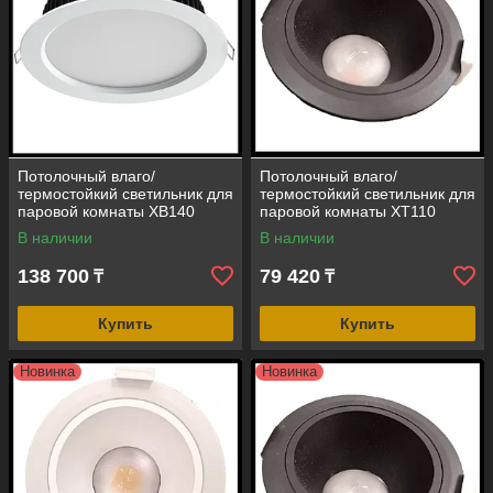
Потолочный влаго/
Потолочный влаго/
термостойкий светильник для
термостойкий светильник для
паровой комнаты XB140
паровой комнаты XT110
(встраиваемый, 4000K, 25W,
(встраиваемый, 3000K, 15W,
В наличии
В наличии
12V, IP67, LED)
12V, IP67, LED)
138 700
79 420
₸
₸
Купить
Купить
Новинка
Новинка