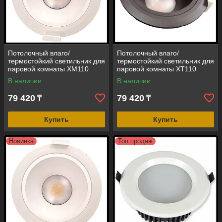
Потолочный влаго/
Потолочный влаго/
термостойкий светильник для
термостойкий светильник для
паровой комнаты XM110
паровой комнаты XT110
(встраиваемый, 3000K, 15W,
(встраиваемый, 4000K, 15W,
В наличии
В наличии
12V, IP67, LED)
12V, IP67, LED)
79 420
79 420
₸
₸
Купить
Купить
Новинка
Топ продаж