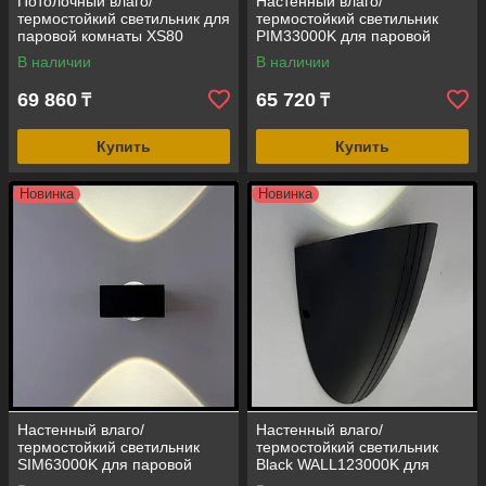
Потолочный влаго/
Настенный влаго/
термостойкий светильник для
термостойкий светильник
паровой комнаты XS80
PIM33000K для паровой
(встраиваемый, 4000K, 9W,
комнаты (LED, 24В,
В наличии
В наличии
12V, IP67, LED)
мощность = 3 Вт, 3000K,
IP65)
69 860
65 720
₸
₸
Купить
Купить
Новинка
Новинка
Настенный влаго/
Настенный влаго/
термостойкий светильник
термостойкий светильник
SIM63000K для паровой
Black WALL123000K для
комнаты (LED, 24В,
паровой комнаты (LED, 24В,