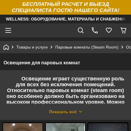
БЕСПЛАТНЫЙ РАСЧЕТ И ВЫЕЗД
СПЕЦИАЛИСТА ГОСТЮ НАШЕГО САЙТА!
WELLNESS: ОБОРУДОВАНИЕ, МАТЕРИАЛЫ И СНАБЖЕНИЕ Д
Товары и услуги
Паровые комнаты (Steam Room)
Ос
Освещение для паровых комнат
Освещение играет существенную роль
для всех без исключения помещений.
Относительно паровых комнат (steam room)
оно особенно должно быть организовано на
высоком профессиональном уровне. Можно
создавать любые эффекты, подсвечивать
Показать всё
лежаки, стены, потолок, любые
поверхности.