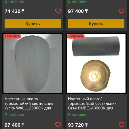
В наличии
В наличии
мощность = 6 Вт, 3000K,
мощность = 12 Вт, 3000K,
IP65)
IP65)
74 430
97 400
₸
₸
Купить
Купить
Новинка
Новинка
Настенный влаго/
Настенный влаго/
термостойкий светильник
термостойкий светильник
White WALL123000K для
Grey CUBE143000K для
паровой комнаты (LED, 24В,
паровой комнаты (LED, 24В,
В наличии
В наличии
мощность = 12 Вт, 3000K,
мощность = 14 Вт, 3000K,
IP65)
IP65)
97 400
93 720
₸
₸