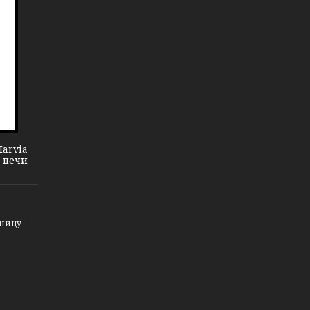
arvia
 печи
зницу