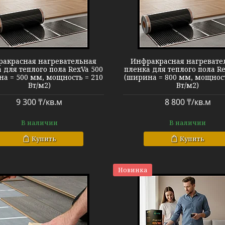
Пленочный теплый пол
Пленочный т
акрасная нагревательная
Инфракрасная нагревате
 для теплого пола RexVa 500
пленка для теплого пола Re
а = 500 мм, мощность = 210
(ширина = 800 мм, мощност
Вт/м2)
Вт/м2)
9 300 ₸/кв.м
8 800 ₸/кв.м
В наличии
В наличии
Купить
Купить
Новинка