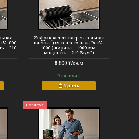
еплый пол
льная
Инфракрасная нагревательная
xVa 800
пленка для теплого пола RexVa
ь = 210
1000 (ширина = 1000 мм,
мощность = 210 Вт/м2)
8 800 ₸/кв.м
В наличии
Купить
Новинка