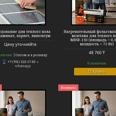
Теплый пол МНФ-150
Теплый пол 
удование для теплого пола
Нагревательный фольгомат
ламинат, паркет, линолеум
монтажа для теплого п
МНФ-150 (площадь = 0,5
Цену уточняйте
мощность = 75 Вт)
48 760 ₸
аличии
Оптом и в розницу
+7 (701) 323-57-83
В наличии
whatsapp
Купить
Новинка