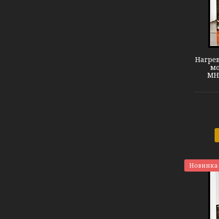
Теплый пол МНФ-150
Нагрев
мо
МНФ
Новинка