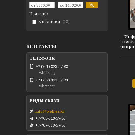
Наличие
Пленочный теплый пол
В наличии
18
Инфр
пленка
КОНТАКТЫ
(ширин
+7 (701) 323-57-83
whatsapp
+7 (707) 333-57-83
whatsapp
info@welnes.kz
+7-701-323-57-83
+7-707-333-57-83