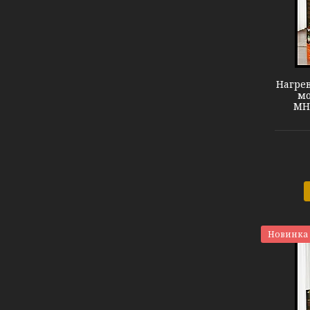
Теплый пол МНФ-150
Нагрев
мо
МНФ
Новинка