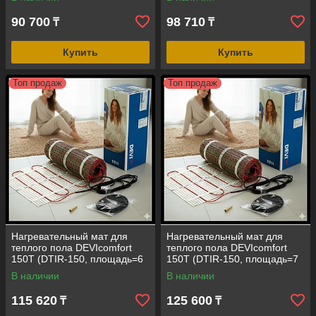
м)
м)
90 700
98 710
₸
₸
Купить
Купить
Топ продаж
Топ продаж
Нагревательный мат для
Нагревательный мат для
теплого пола DEVIcomfort
теплого пола DEVIcomfort
150T (DTIR-150, площадь=6
150T (DTIR-150, площадь=7
кв.м, 900 Вт, размер=0,5 м*12
кв.м, 1050 Вт, размер=0,5
В наличии
В наличии
м)
м*14 м)
115 620
125 600
₸
₸