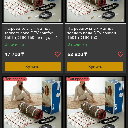
Нагревательный мат для
Нагревательный мат для
теплого пола DEVIcomfort
теплого пола DEVIcomfort
150T (DTIR-150, площадь=1
150T (DTIR-150,
кв.м, 150 Вт, размер=0,5 м*2
площадь=1,5 кв.м, 225 Вт,
В наличии
В наличии
м)
размер=0,5 м*3 м)
47 700
52 820
₸
₸
Купить
Купить
Топ продаж
Топ продаж