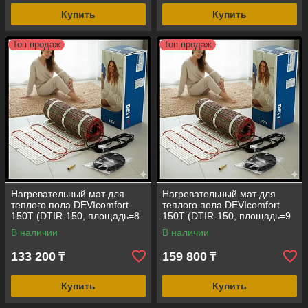
Купить
Купить
Топ продаж
Топ продаж
Нагревательный мат для
Нагревательный мат для
теплого пола DEVIcomfort
теплого пола DEVIcomfort
150T (DTIR-150, площадь=8
150T (DTIR-150, площадь=9
кв.м, 1200 Вт, размер=0,5
кв.м, 1350 Вт, размер=0,5
В наличии
В наличии
м*16 м)
м*18 м)
133 200
159 800
₸
₸
Купить
Купить