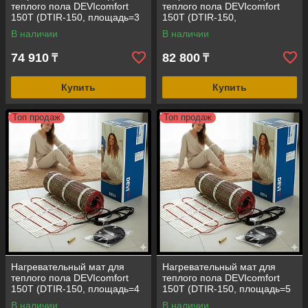
теплого пола DEVIcomfort
теплого пола DEVIcomfort
150T (DTIR-150, площадь=3
150T (DTIR-150,
кв.м, 450 Вт, размер=0,5 м*6
площадь=3,5 кв.м, 525 Вт,
В наличии
В наличии
м)
размер=0,5 м*7 м)
74 910
82 800
₸
₸
Купить
Купить
Топ продаж
Топ продаж
Нагревательный мат для
Нагревательный мат для
теплого пола DEVIcomfort
теплого пола DEVIcomfort
150T (DTIR-150, площадь=4
150T (DTIR-150, площадь=5
кв.м, 600 Вт, размер=0,5 м*8
кв.м, 750 Вт, размер=0,5 м*10
В наличии
В наличии