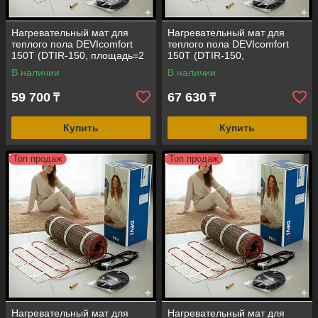
Нагревательный мат для
Нагревательный мат для
теплого пола DEVIcomfort
теплого пола DEVIcomfort
150T (DTIR-150, площадь=2
150T (DTIR-150,
кв.м, 300 Вт, размер=0,5 м*4
площадь=2,5 кв.м, 375 Вт,
В наличии
В наличии
м)
размер=0,5 м*5 м)
59 700
67 630
₸
₸
Купить
Купить
Топ продаж
Топ продаж
Нагревательный мат для
Нагревательный мат для