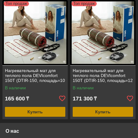
Топ продаж
Топ продаж
Нагревательный мат для
Нагревательный мат для
теплого пола DEVIcomfort
теплого пола DEVIcomfort
150T (DTIR-150, площадь=10
150T (DTIR-150, площадь=12
кв.м, 1500 Вт, размер=0,5
кв.м, 1800 Вт, размер=0,5
В наличии
В наличии
м*20 м)
м*24 м)
165 600
171 300
₸
₸
Купить
Купить
О нас