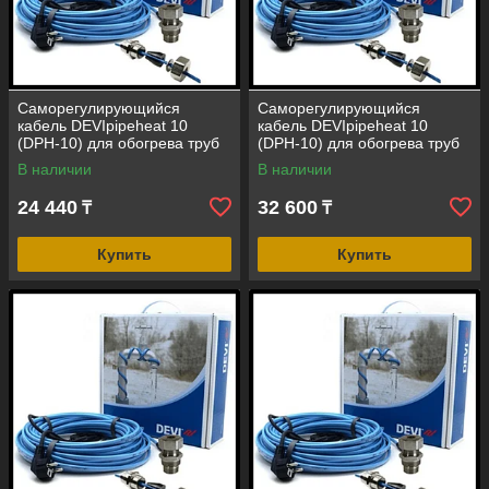
Саморегулирующийся
Саморегулирующийся
кабель DEVIpipeheat 10
кабель DEVIpipeheat 10
(DPH-10) для обогрева труб
(DPH-10) для обогрева труб
(длина=2 м, мощность=2 Вт,
(длина=4 м, мощность=250
В наличии
В наличии
с вилкой)
Вт, с вилкой)
24 440
32 600
₸
₸
Купить
Купить