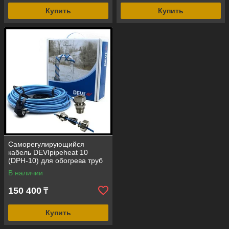
Купить
Купить
Саморегулирующийся
кабель DEVIpipeheat 10
(DPH-10) для обогрева труб
(длина=25 м, мощность=250
В наличии
Вт, с вилкой)
150 400
₸
Купить