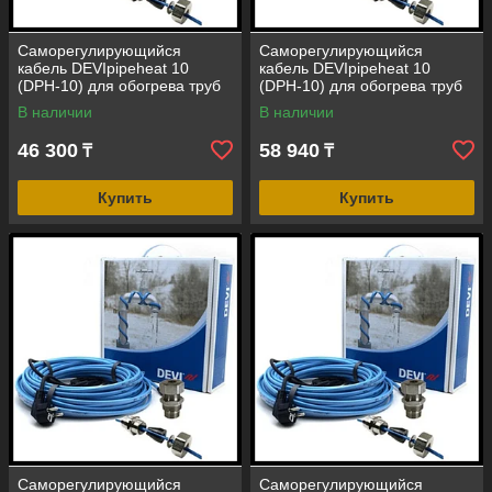
Саморегулирующийся
Саморегулирующийся
кабель DEVIpipeheat 10
кабель DEVIpipeheat 10
(DPH-10) для обогрева труб
(DPH-10) для обогрева труб
(длина=6 м, мощность=60 Вт,
(длина=8 м, мощность=80 Вт,
В наличии
В наличии
с вилкой)
с вилкой)
46 300
58 940
₸
₸
Купить
Купить
Саморегулирующийся
Саморегулирующийся