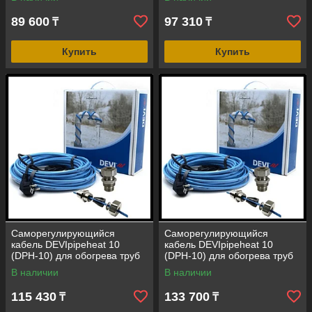
Вт, с вилкой)
Вт, с вилкой)
89 600
97 310
₸
₸
Купить
Купить
Саморегулирующийся
Саморегулирующийся
кабель DEVIpipeheat 10
кабель DEVIpipeheat 10
(DPH-10) для обогрева труб
(DPH-10) для обогрева труб
(длина=19 м, мощность=190
(длина=22 м, мощность=220
В наличии
В наличии
Вт, с вилкой)
Вт, с вилкой)
115 430
133 700
₸
₸