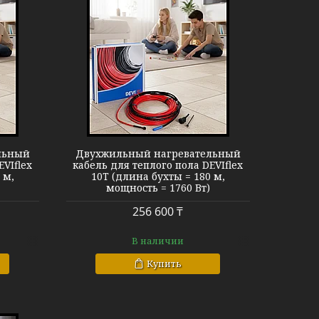
EVIflex 10T
льный
Двухжильный нагревательный
EVIflex
кабель для теплого пола DEVIflex
 м,
10T (длина бухты = 180 м,
мощность = 1760 Вт)
256 600 ₸
В наличии
Купить