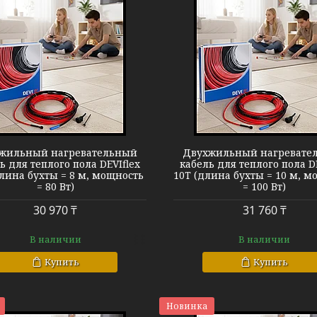
Теплый пол DEVIflex 10T
Теплый пол D
жильный нагревательный
Двухжильный нагревате
ь для теплого пола DEVIflex
кабель для теплого пола D
длина бухты = 8 м, мощность
10T (длина бухты = 10 м, м
= 80 Вт)
= 100 Вт)
30 970 ₸
31 760 ₸
В наличии
В наличии
Купить
Купить
Новинка