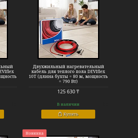
EVIflex 10T
льный
Двухжильный нагревательный
EVIflex
кабель для теплого пола DEVIflex
ощность
10T (длина бухты = 80 м, мощность
= 790 Вт)
125 630 ₸
В наличии
Купить
Новинка