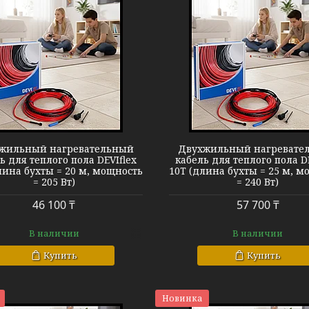
Теплый пол DEVIflex 10T
Теплый пол D
жильный нагревательный
Двухжильный нагревате
ь для теплого пола DEVIflex
кабель для теплого пола D
лина бухты = 20 м, мощность
10T (длина бухты = 25 м, м
= 205 Вт)
= 240 Вт)
46 100 ₸
57 700 ₸
В наличии
В наличии
Купить
Купить
Новинка