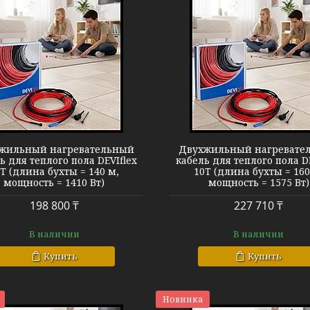
Теплый пол DEVIflex 10T
Теплый пол D
жильный нагревательный
Двухжильный нагревате
ь для теплого пола DEVIflex
кабель для теплого пола D
T (длина бухты = 140 м,
10T (длина бухты = 160
мощность = 1410 Вт)
мощность = 1575 Вт)
198 800 ₸
227 710 ₸
В наличии
В наличии
Купить
Купить
Новинка