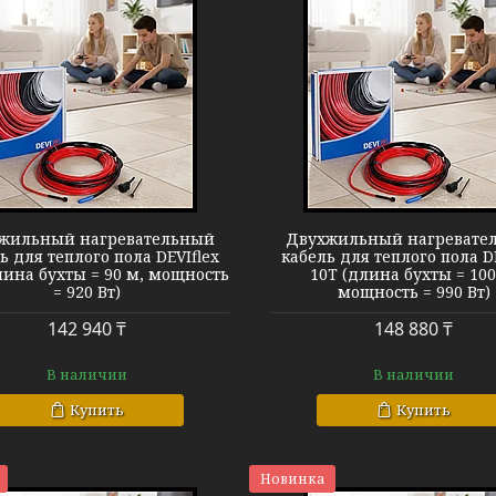
Теплый пол DEVIflex 10T
Теплый пол D
жильный нагревательный
Двухжильный нагревате
ь для теплого пола DEVIflex
кабель для теплого пола D
лина бухты = 90 м, мощность
10T (длина бухты = 100
= 920 Вт)
мощность = 990 Вт)
142 940 ₸
148 880 ₸
В наличии
В наличии
Купить
Купить
Новинка