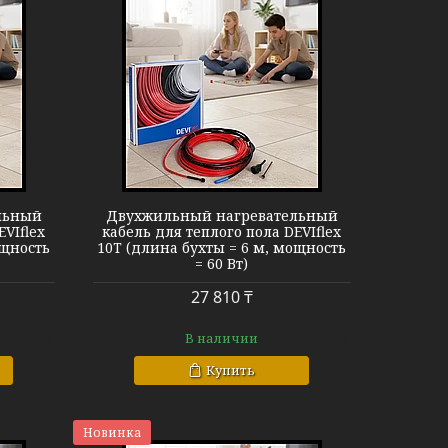
EVIflex 10T
льный
Двухжильный нагревательный
EVIflex
кабель для теплого пола DEVIflex
ощность
10T (длина бухты = 6 м, мощность
= 60 Вт)
27 810 ₸
В наличии
Купить
Новинка