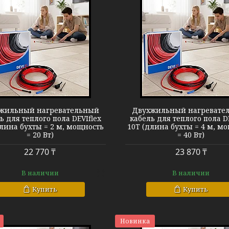
Теплый пол DEVIflex 10T
Теплый пол D
жильный нагревательный
Двухжильный нагревате
ь для теплого пола DEVIflex
кабель для теплого пола D
длина бухты = 2 м, мощность
10T (длина бухты = 4 м, м
= 20 Вт)
= 40 Вт)
22 770 ₸
23 870 ₸
В наличии
В наличии
Купить
Купить
Новинка