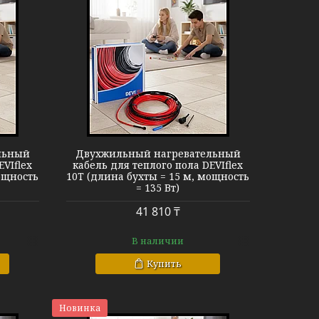
EVIflex 10T
льный
Двухжильный нагревательный
EVIflex
кабель для теплого пола DEVIflex
ощность
10T (длина бухты = 15 м, мощность
= 135 Вт)
41 810 ₸
В наличии
Купить
Новинка