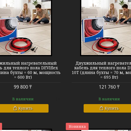
Теплый пол DEVIflex 10T
Теплый пол D
жильный нагревательный
Двухжильный нагревате
ь для теплого пола DEVIflex
кабель для теплого пола D
лина бухты = 60 м, мощность
10T (длина бухты = 70 м, м
= 600 Вт)
= 695 Вт)
99 800 ₸
121 760 ₸
В наличии
В наличии
Купить
Купить
Новинка