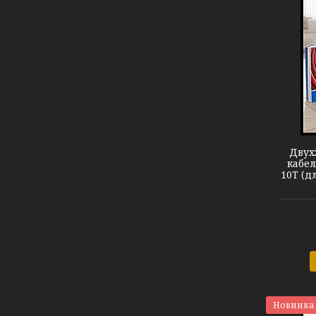
Теплый пол DEVIflex 10T
Двух
кабел
10T (д
Новинка