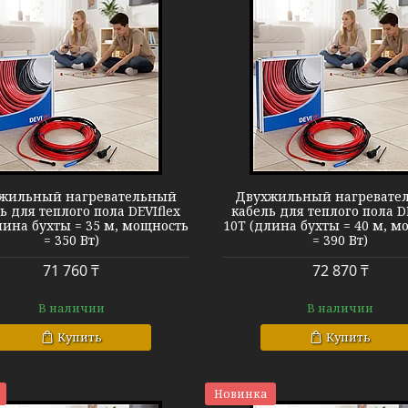
Теплый пол DEVIflex 10T
Теплый пол D
жильный нагревательный
Двухжильный нагревате
ь для теплого пола DEVIflex
кабель для теплого пола D
лина бухты = 35 м, мощность
10T (длина бухты = 40 м, м
= 350 Вт)
= 390 Вт)
71 760 ₸
72 870 ₸
В наличии
В наличии
Купить
Купить
Новинка