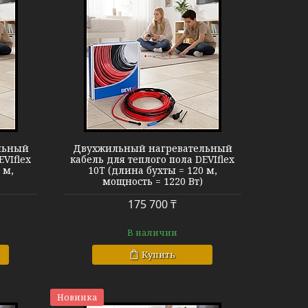
EVIflex 10T
льный
Двухжильный нагревательный
EVIflex
кабель для теплого пола DEVIflex
 м,
10T (длина бухты = 120 м,
мощность = 1220 Вт)
175 700 ₸
В наличии
Купить
Новинка