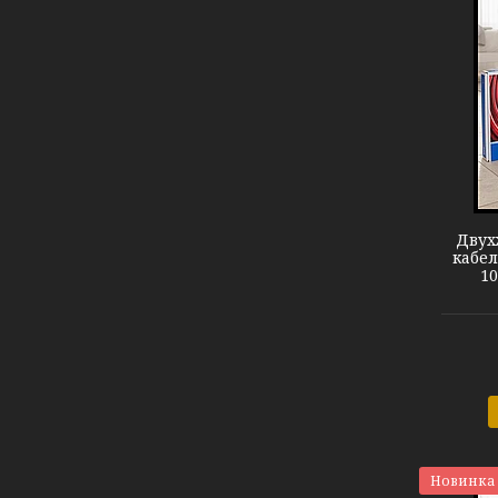
Теплый пол DEVIflex 10T
Двух
кабел
10
Новинка