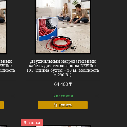
EVIflex 10T
льный
Двухжильный нагревательный
EVIflex
кабель для теплого пола DEVIflex
ощность
10T (длина бухты = 30 м, мощность
= 290 Вт)
64 400 ₸
В наличии
Купить
Новинка