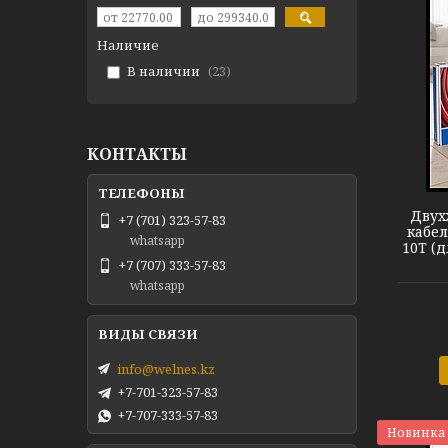
Наличие
В наличии
23
КОНТАКТЫ
Теплый пол DEVIflex 10T
Двух
+7 (701) 323-57-83
кабел
whatsapp
10T (
+7 (707) 333-57-83
whatsapp
info@welnes.kz
+7-701-323-57-83
+7-707-333-57-83
Новинка