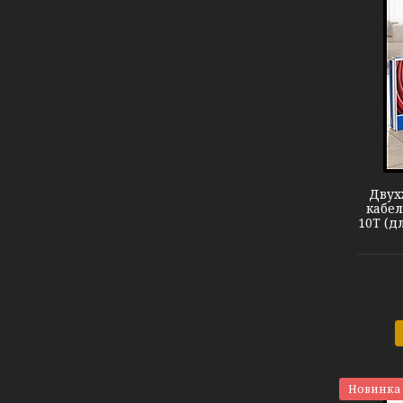
Теплый пол DEVIflex 10T
Двух
кабел
10T (д
Новинка