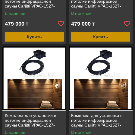
потолке инфракрасной
потолке инфракрасной
сауны Cariitti VPAC-1527-
сауны Cariitti VPAC-1527-
B532 (стекловолокно, 4+1
F325 (стекловолокно, 7
В наличии
В наличии
точка)
точек)
479 000
479 000
₸
₸
Купить
Купить
Комплект для установки в
Комплект для установки в
потолке инфракрасной
потолке инфракрасной
сауны Cariitti VPAC-1527-
сауны Cariitti VPAC-1527-
F335 (стекловолокно, 7
S832 (стекловолокно, 7+1
В наличии
В наличии
точек)
точка)