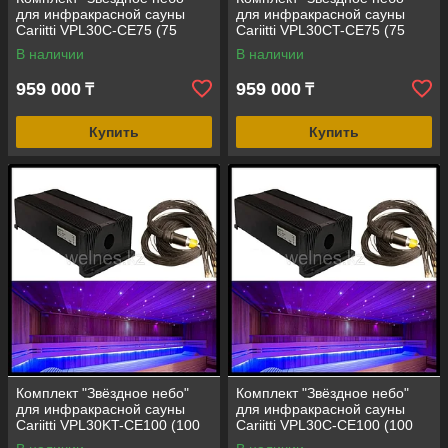
для инфракрасной сауны
для инфракрасной сауны
Cariitti VPL30C-CE75 (75
Cariitti VPL30CT-CE75 (75
точек, эффект смены цветов)
точек, эффект цветного
В наличии
В наличии
мерцания)
959 000
959 000
₸
₸
Купить
Купить
Комплект "Звёздное небо"
Комплект "Звёздное небо"
для инфракрасной сауны
для инфракрасной сауны
Cariitti VPL30KT-CE100 (100
Cariitti VPL30C-CE100 (100
точек, эффект калейдоскопа)
точек, эффект смены цветов)