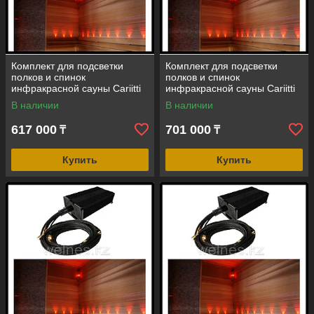
Комплект для подсветки
Комплект для подсветки
полков и спинок
полков и спинок
инфракрасной сауны Cariitti
инфракрасной сауны Cariitti
VPL30C-G211 (смена цветов,
VPL30C-G217 (смена цветов,
В наличии
В наличии
10+1 точка)
16+1 точка)
617 000
701 000
₸
₸
Купить
Купить