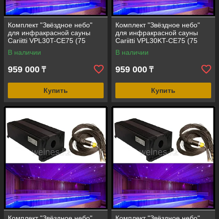
Комплект "Звёздное небо"
Комплект "Звёздное небо"
для инфракрасной сауны
для инфракрасной сауны
Cariitti VPL30T-CE75 (75
Cariitti VPL30KT-CE75 (75
точек, эффект мерцания)
точек, эффект калейдоскопа)
В наличии
В наличии
959 000
959 000
₸
₸
Купить
Купить
Комплект "Звёздное небо"
Комплект "Звёздное небо"