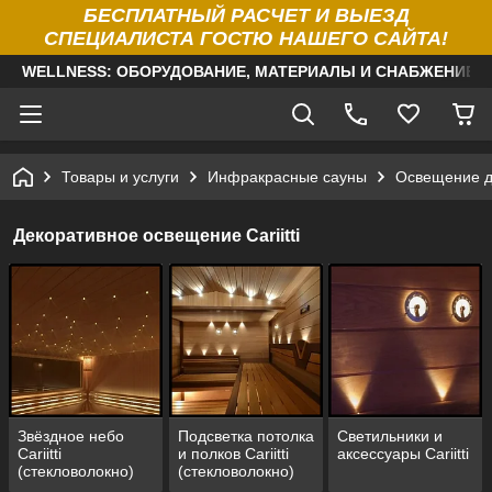
БЕСПЛАТНЫЙ РАСЧЕТ И ВЫЕЗД
СПЕЦИАЛИСТА ГОСТЮ НАШЕГО САЙТА!
WELLNESS: ОБОРУДОВАНИЕ, МАТЕРИАЛЫ И СНАБЖЕНИЕ Д
Товары и услуги
Инфракрасные сауны
Освещение д
Декоративное освещение Cariitti
Звёздное небо
Подсветка потолка
Светильники и
Cariitti
и полков Cariitti
аксессуары Cariitti
(стекловолокно)
(стекловолокно)