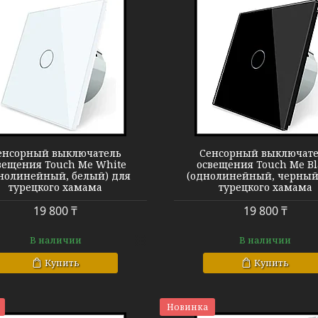
Сенсорный выключатель
Сенсорный в
енсорный выключатель
Сенсорный выключат
вещения Touch Me White
освещения Touch Me Bl
нолинейный, белый) для
(однолинейный, черный
турецкого хамама
турецкого хамама
19 800 ₸
19 800 ₸
В наличии
В наличии
Купить
Купить
Новинка