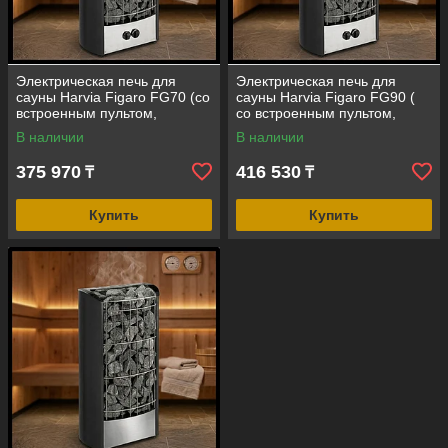
Электрическая печь для
Электрическая печь для
сауны Harvia Figaro FG70 (со
сауны Harvia Figaro FG90 (
встроенным пультом,
со встроенным пультом,
мощность=7 кВт, объем=6-10
мощность=9 кВт, объем=8-14
В наличии
В наличии
м3)
м3)
375 970
416 530
₸
₸
Купить
Купить