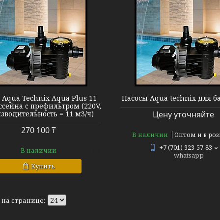
Насос Aqua Plus
 Aqua Technix Aqua Plus 11
Насосы Aqua technix для б
ссейна c префильтром (220V,
зводительность = 11 м3/ч)
Цену уточняйте
270 100 ₸
В наличии
Оптом и в ро
+7 (701) 323-57-83
В наличии
whatsapp
Купить