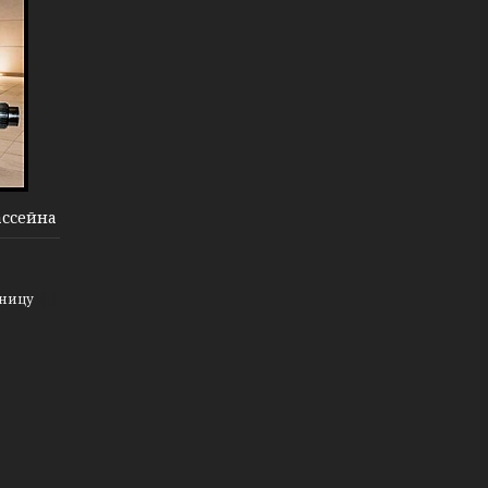
ассейна
зницу