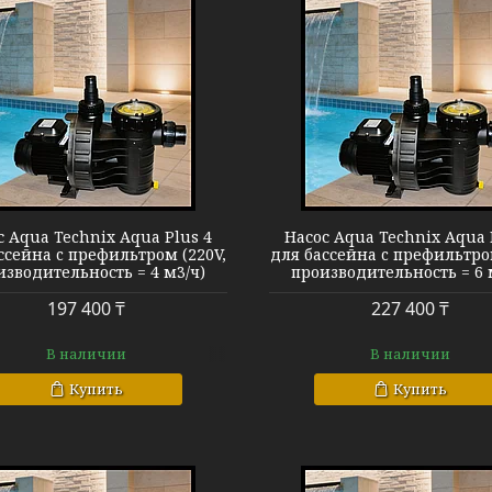
Насос Aqua Plus 6
Насос Aqua Pl
с Aqua Technix Aqua Plus 4
Насос Aqua Technix Aqua 
ссейна c префильтром (220V,
для бассейна c префильтром
изводительность = 4 м3/ч)
производительность = 6 
197 400 ₸
227 400 ₸
В наличии
В наличии
Купить
Купить