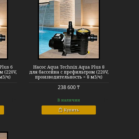
us 8
Plus 6
Насос Aqua Technix Aqua Plus 8
 (220V,
для бассейна c префильтром (220V,
м3/ч)
производительность = 8 м3/ч)
238 600 ₸
В наличии
Купить