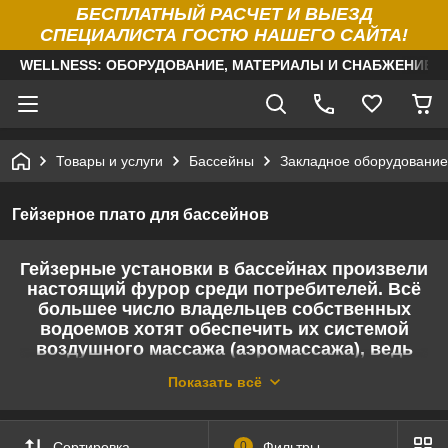
БЕСПЛАТНЫЙ РАСЧЕТ И ВЫЕЗД
СПЕЦИАЛИСТА ГОСТЮ НАШЕГО САЙТА!
WELLNESS: ОБОРУДОВАНИЕ, МАТЕРИАЛЫ И СНАБЖЕНИЕ Д
Товары и услуги
Бассейны
Закладное оборудование
Гейзерное плато для бассейнов
Гейзерные установки в бассейнах произвели
настоящий фурор среди потребителей. Всё
большее число владельцев собственных
водоемов хотят обеспечить их системой
воздушного массажа (аэромассажа), ведь
это позволяет не только расслабиться и
Показать всё
получить массу положительных эмоций, но
и поправить здоровье. Прежде чем
приступать к поиску системы гейзерного
Сортировка
0
Фильтры