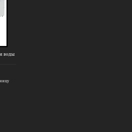
ли воды
зницу