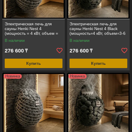
Электрическая печь для
Электрическая печь для
сауны Henki Nest 4
сауны Henki Nest 4 Black
(мощность = 4 кВт, объем =
(мощность=4 кВт, объем=3-6
3-6 м3, под выносной пульт
м3, под выносной пульт
В наличии
В наличии
управления)
управления)
276 600
276 600
₸
₸
Купить
Купить
Новинка
Новинка