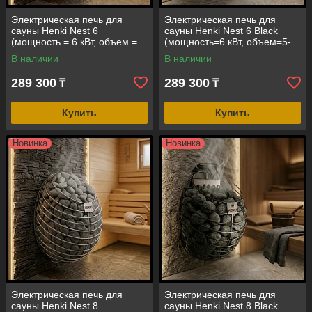
Электрическая печь для
Электрическая печь для
сауны Henki Nest 6
сауны Henki Nest 6 Black
(мощность = 6 кВт, объем =
(мощность=6 кВт, объем=5-
5-10 м3, под выносной пульт
10 м3, под выносной пульт
В наличии
В наличии
управления)
управления)
289 300
289 300
₸
₸
Купить
Купить
Новинка
Новинка
Электрическая печь для
Электрическая печь для
сауны Henki Nest 8
сауны Henki Nest 8 Black