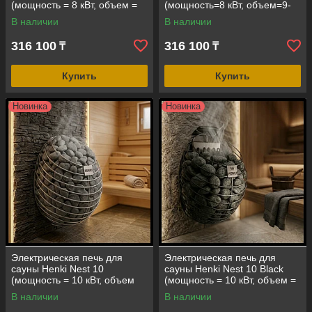
(мощность = 8 кВт, объем =
(мощность=8 кВт, объем=9-
9-14 м3, под выносной пульт
14 м3, под выносной пульт
В наличии
В наличии
управления)
управления)
316 100
316 100
₸
₸
Купить
Купить
Новинка
Новинка
Электрическая печь для
Электрическая печь для
сауны Henki Nest 10
сауны Henki Nest 10 Black
(мощность = 10 кВт, объем
(мощность = 10 кВт, объем =
=12-18 м3, под выносной
12-18 м3, под выносной
В наличии
В наличии
пульт управления)
пульт)