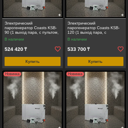
Электрический
Электрический
парогенератор Coasts KSB-
парогенератор Coasts KSB-
90 (1 выход пара, с пультом,
120 (1 выход пара, с
мощность = 9 кВт, объем = 5-
пультом, мощность = 12 кВт,
В наличии
В наличии
10 м3)
объем = 6-13 м3)
524 420
533 700
₸
₸
Купить
Купить
Новинка
Новинка