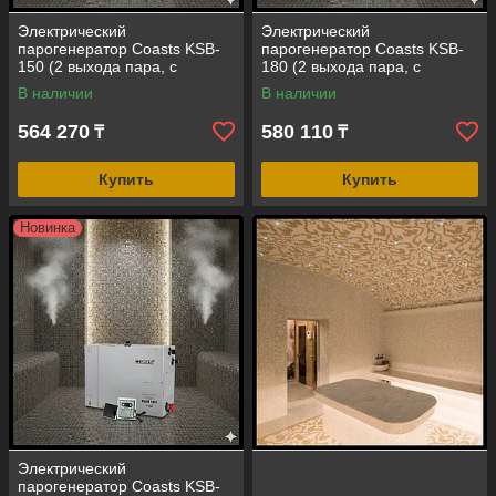
Электрический
Электрический
парогенератор Coasts KSB-
парогенератор Coasts KSB-
150 (2 выхода пара, с
180 (2 выхода пара, с
пультом, мощность = 15 кВт,
пультом, мощность = 18 кВт,
В наличии
В наличии
объем = 10-16 м3)
объем = 12-19 м3)
564 270
580 110
₸
₸
Купить
Купить
Новинка
Электрический
парогенератор Coasts KSB-