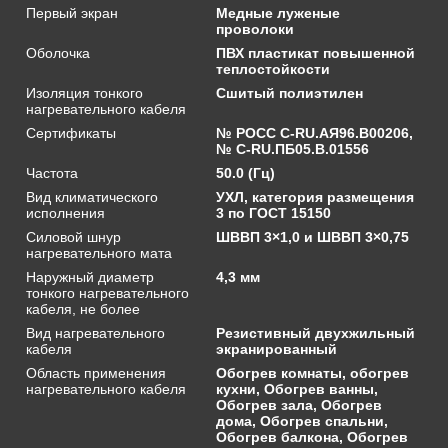
Первый экран
Медные луженые
проволоки
Оболочка
ПВХ пластикат повышенной
теплостойкости
Изоляция тонкого
Сшитый полиэтилен
нагревательного кабеля
Сертификаты
№ РОСС C-RU.АЯ96.В00206,
№ С-RU.ПБ05.В.01556
Частота
50.0 (Гц)
Вид климатического
УХЛ, категория размещения
исполнения
3 по ГОСТ 15150
Силовой шнур
ШВВП 3×1,0 и ШВВП 3×0,75
нагревательного мата
Наружный диаметр
4,3 мм
тонкого нагревательного
кабеля, не более
Вид нагревательного
Резистивный двухжильный
кабеля
экранированный
Область применения
Обогрев комнаты, обогрев
нагревательного кабеля
кухни, Обогрев ванны,
Обогрев зала, Обогрев
дома, Обогрев спальни,
Обогрев балкона, Обогрев