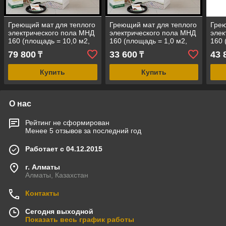
Греющий мат для теплого
Греющий мат для теплого
Грею
электрического пола МНД
электрического пола МНД
элек
160 (площадь = 10,0 м2,
160 (площадь = 1,0 м2,
160 
мощность = 1600 Вт)
мощность = 160 Вт)
мощн
79 800
33 600
43 
₸
₸
Купить
Купить
О нас
Рейтинг не сформирован
Менее 5 отзывов за последний год
Работает с 04.12.2015
г. Алматы
Алматы, Казахстан
Контакты
Сегодня выходной
Показать весь график работы