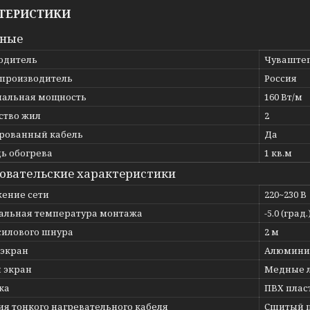
ТЕРИСТИКИ
вные
одитель
Чуваште
 производитель
Россия
альная мощность
160 Вт/м
ство жил
2
рованный кабель
Да
ь обогрева
1 кв.м
овательские характеристики
ение сети
220~230 В
льная температура монтажа
-5.0 (град.
силового шнура
2 м
 экран
Алюминие
 экран
Медные 
ка
ПВХ плас
ия тонкого нагревательного кабеля
Сшитый 