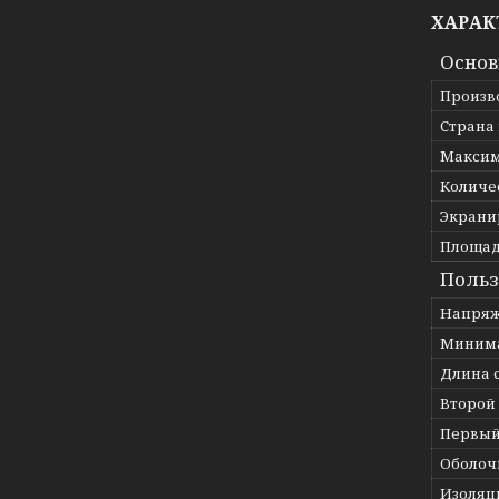
ХАРАК
Осно
Произв
Страна
Максим
Количе
Экрани
Площад
Польз
Напряж
Минима
Длина 
Второй
Первый
Оболоч
Изоляц