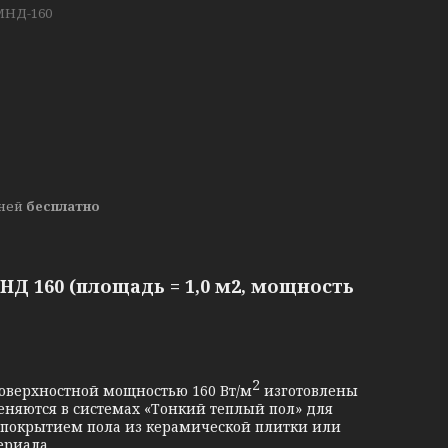
МНД-160
дней
бесплатно
Д 160 (площадь = 1,0 м2, мощность
2
ерхностной мощностью 160 Вт/м
изготовлены
еняются в системах «Тонкий теплый пол» для
 покрытием пола из керамической плитки или
ериала.