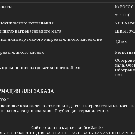
икаты
№ РОСС C-
а
50.0 (Гц)
иматического исполнения
УХЛ, кате
й шнур нагревательного мата
ШВВП 3×1,
ый диаметр тонкого нагревательного кабеля, не
4,3 мм
гревательного кабеля
Резисти
Обогрев 
зала, Обо
ь применения нагревательного кабеля
Обогрев 
пол
МАЦИЯ ДЛЯ ЗАКАЗА
600 ₸
упаковки:
Комплект поставки МНД 160: - Нагревательный мат - Па
и эксплуатации изделия - Трубка для термодатчика
Сайт создан на маркетплейсе
Satu.kz