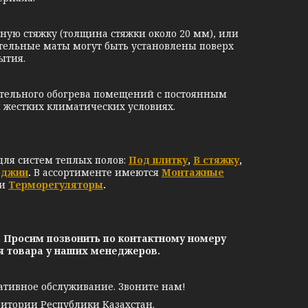
ю стяжку (толщина стяжки около 20 мм), или
ательные маты могут быть установлены поверх
ытия.
тельного обогрева помещений с постоянным
жестких климатических условиях.
ля систем теплых полов:
Под плитку
,
В стяжку
,
оджии
.
В ассортименте имеются
Монтажные
 и
Терморегуляторы
.
. Просим позвонить по контактному номеру
ия товара у наших менеджеров.
ативное обслуживание. Звоните нам!
ритории Республики Казахстан.