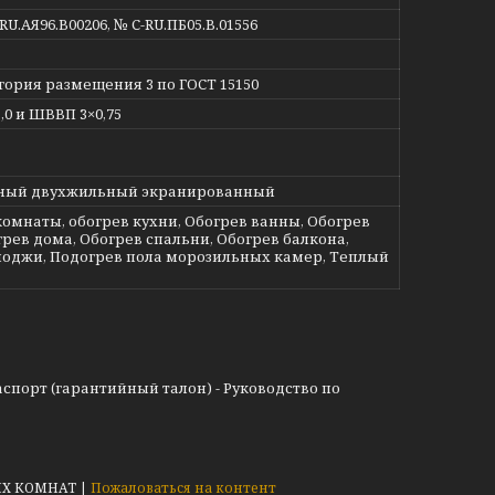
RU.АЯ96.В00206, № С-RU.ПБ05.В.01556
гория размещения 3 по ГОСТ 15150
0 и ШВВП 3×0,75
вный двухжильный экранированный
комнаты, обогрев кухни, Обогрев ванны, Обогрев
грев дома, Обогрев спальни, Обогрев балкона,
лоджи, Подогрев пола морозильных камер, Теплый
спорт (гарантийный талон) - Руководство по
WELLNESS: ОБОРУДОВАНИЕ, МАТЕРИАЛЫ И СНАБЖЕНИЕ ДЛЯ БАССЕЙНОВ, САУН, БАНЬ, ХАМАМОВ И ПАРОВЫХ КОМНАТ |
Пожаловаться на контент