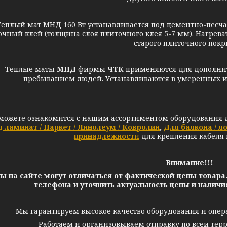
й мат МНД 160 Вт устанавливается под цементно-песчану
очный клей (толщина слоя плиточного клея 5-7 мм). Нагрев
старого плиточного покр
плые маты
МНД
фирмы
ЧТК
применяются для дополни
пребыванием людей. Устанавливаются в умеренных и 
можете ознакомится с нашим ассортиментом оборудования д
 ламинат / Паркет / Линолеум / Ковролин
,
Для балкона / л
принадлежност
и
для крепления кабеля
Внимание!!!
ы на сайте могут отличаться от фактической цены товара
телефона и уточнить актуальность цены и налич
Мы гарантируем высокое качество оборудования и опер
Работаем и организовываем отправку по всей тер