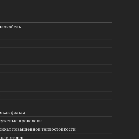
плокабель
)
вая фольга
луженые проволоки
тикат повышенной теплостойкости
полиэтилен