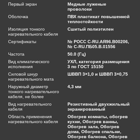
Первый экран
Медные луженые
проволоки
Оболочка
ПВХ пластикат повышенной
теплостойкости
Изоляция тонкого
Сшитый полиэтилен
нагревательного кабеля
Сертификаты
№ РОСС C-RU.АЯ96.В00206,
№ С-RU.ПБ05.В.01556
Частота
50.0 (Гц)
Вид климатического
УХЛ, категория размещения
исполнения
3 по ГОСТ 15150
Силовой шнур
ШВВП 3×1,0 и ШВВП 3×0,75
нагревательного мата
Наружный диаметр
4,3 мм
тонкого нагревательного
кабеля, не более
Вид нагревательного
Резистивный двухжильный
кабеля
экранированный
Область применения
Обогрев комнаты, обогрев
нагревательного кабеля
кухни, Обогрев ванны,
Обогрев зала, Обогрев
дома, Обогрев спальни,
Обогрев балкона, Обогрев