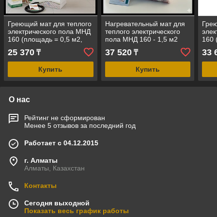
Греющий мат для теплого
Нагревательный мат для
Грею
электрического пола МНД
теплого электрического
элек
160 (площадь = 0,5 м2,
пола МНД 160 - 1,5 м2
160 
мощность = 80 Вт)
(площадь = 1,5 м2,
мощн
25 370
37 520
33 
₸
₸
мощность = 240 Вт)
Купить
Купить
О нас
Рейтинг не сформирован
Менее 5 отзывов за последний год
Работает с 04.12.2015
г. Алматы
Алматы, Казахстан
Контакты
Сегодня выходной
Показать весь график работы