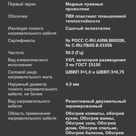
Первый экран
Медные луженые
проволоки
Оболочка
ПВХ пластикат повышенной
теплостойкости
Изоляция тонкого
Сшитый полиэтилен
нагревательного кабеля
Сертификаты
№ РОСС C-RU.АЯ96.В00206,
№ С-RU.ПБ05.В.01556
Частота
50.0 (Гц)
Вид климатического
УХЛ, категория размещения
исполнения
3 по ГОСТ 15150
Силовой шнур
ШВВП 3×1,0 и ШВВП 3×0,75
нагревательного мата
Наружный диаметр
4,3 мм
тонкого нагревательного
кабеля, не более
Вид нагревательного
Резистивный двухжильный
кабеля
экранированный
Область применения
Обогрев комнаты, обогрев
нагревательного кабеля
кухни, Обогрев ванны,
Обогрев зала, Обогрев
дома, Обогрев спальни,
Обогрев балкона, Обогрев