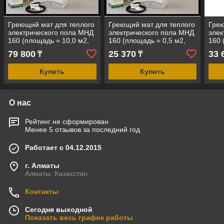
Греющий мат для теплого
Греющий мат для теплого
Грею
электрического пола МНД
электрического пола МНД
элек
160 (площадь = 10,0 м2,
160 (площадь = 0,5 м2,
160 
мощность = 1600 Вт)
мощность = 80 Вт)
мощн
79 800
25 370
33 
₸
₸
Купить
Купить
О нас
Рейтинг не сформирован
Менее 5 отзывов за последний год
Работает с 04.12.2015
г. Алматы
Алматы, Казахстан
Контакты
Сегодня выходной
Показать весь график работы