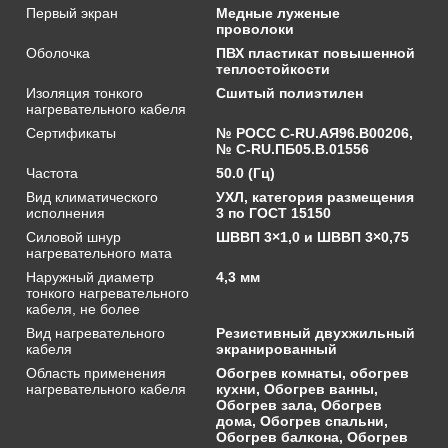
Первый экран
Медные луженые
проволоки
Оболочка
ПВХ пластикат повышенной
теплостойкости
Изоляция тонкого
Сшитый полиэтилен
нагревательного кабеля
Сертификаты
№ РОСС C-RU.АЯ96.В00206,
№ С-RU.ПБ05.В.01556
Частота
50.0 (Гц)
Вид климатического
УХЛ, категория размещения
исполнения
3 по ГОСТ 15150
Силовой шнур
ШВВП 3×1,0 и ШВВП 3×0,75
нагревательного мата
Наружный диаметр
4,3 мм
тонкого нагревательного
кабеля, не более
Вид нагревательного
Резистивный двухжильный
кабеля
экранированный
Область применения
Обогрев комнаты, обогрев
нагревательного кабеля
кухни, Обогрев ванны,
Обогрев зала, Обогрев
дома, Обогрев спальни,
Обогрев балкона, Обогрев