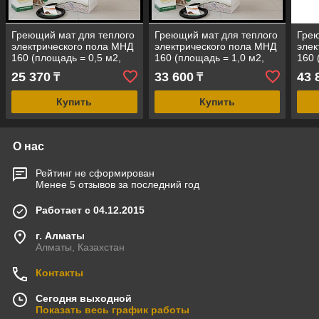
Греющий мат для теплого
Греющий мат для теплого
Грею
электрического пола МНД
электрического пола МНД
элек
160 (площадь = 0,5 м2,
160 (площадь = 1,0 м2,
160 
мощность = 80 Вт)
мощность = 160 Вт)
мощн
25 370
33 600
43 
₸
₸
Купить
Купить
О нас
Рейтинг не сформирован
Менее 5 отзывов за последний год
Работает с 04.12.2015
г. Алматы
Алматы, Казахстан
Контакты
Сегодня выходной
Показать весь график работы