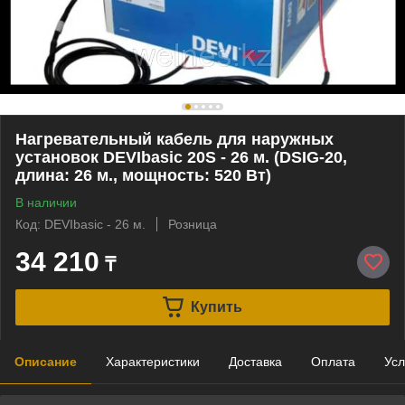
Нагревательный кабель для наружных
установок DEVIbasic 20S - 26 м. (DSIG-20,
длина: 26 м., мощность: 520 Вт)
В наличии
Код: DEVIbasic - 26 м.
Розница
34 210
₸
Купить
Описание
Характеристики
Доставка
Оплата
Усл