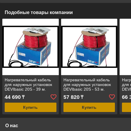
Подобные товары компании
Нагревательный кабель
Нагревательный кабель
Нагр
для наружных установок
для наружных установок
для 
DEVIbasic 20S - 39 м.
DEVIbasic 20S - 53 м.
DEVI
(DSIG-20, длина: 39 м.,
(DSIG-20, длина: 53 м.,
(DSI
44 690
57 820
66 
₸
₸
мощность: 800 Вт)
мощность: 1070 Вт)
мощн
Купить
Купить
О нас