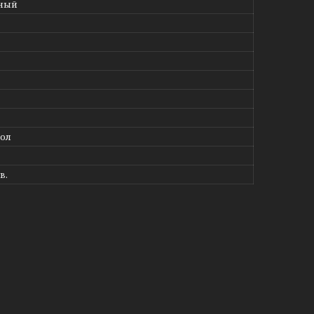
вный
ол
в.