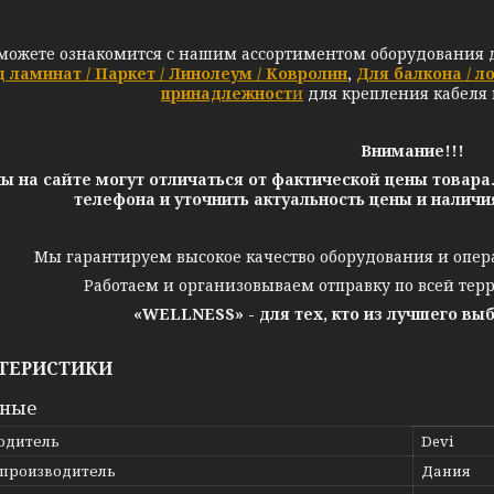
можете ознакомится с нашим ассортиментом оборудования д
 ламинат / Паркет / Линолеум / Ковролин
,
Для балкона / л
принадлежност
и
для крепления кабеля
Внимание!!!
ы на сайте могут отличаться от фактической цены товара
телефона и уточнить актуальность цены и налич
Мы гарантируем высокое качество оборудования и опер
Работаем и организовываем отправку по всей тер
«WELLNESS» - для тех, кто из лучшего вы
ТЕРИСТИКИ
вные
одитель
Devi
 производитель
Дания