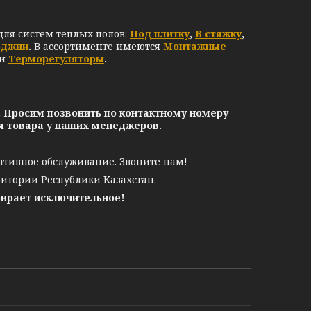
ля систем теплых полов:
Под плитку
,
В стяжку
,
оджии
.
В ассортименте имеются
Монтажные
 и
Терморегуляторы
.
. Просим позвонить по контактному номеру
ия товара у наших менеджеров.
ативное обслуживание. Звоните нам!
ритории Республики Казахстан.
бирает исключительное!