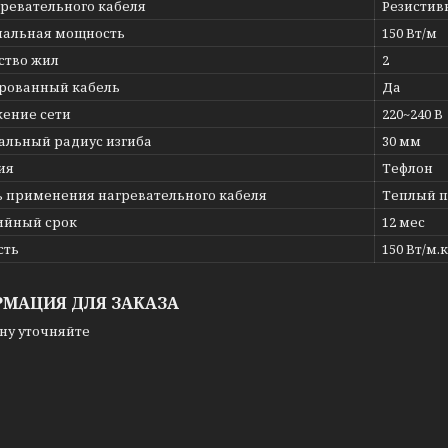
гревательного кабеля
Резисти
альная мощность
150 Вт/м
ство жил
2
рованный кабель
Да
ение сети
220~240 В
льный радиус изгиба
30 мм
ия
Тефлон
ь применения нагревательного кабеля
Теплый п
ийный срок
12 мес
сть
150 Вт/м.к
МАЦИЯ ДЛЯ ЗАКАЗА
ну уточняйте