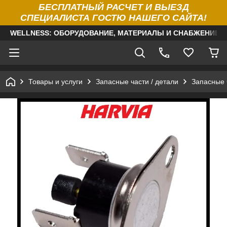
БЕСПЛАТНЫЙ РАСЧЕТ И ВЫЕЗД
СПЕЦИАЛИСТА ГОСТЮ НАШЕГО САЙТА!
WELLNESS: ОБОРУДОВАНИЕ, МАТЕРИАЛЫ И СНАБЖЕНИЕ Д
Товары и услуги
Запасные части / детали
Запасные 