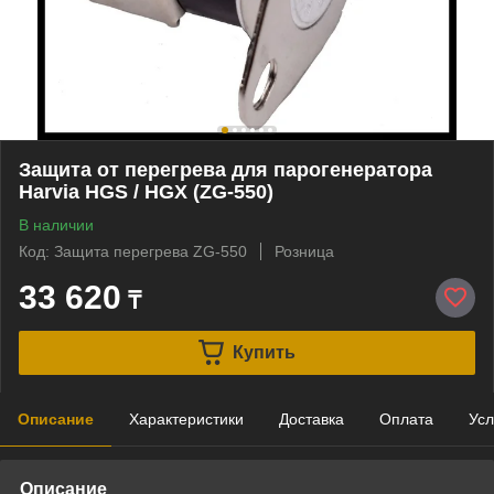
Защита от перегрева для парогенератора
Harvia HGS / HGX (ZG-550)
В наличии
Код: Защита перегрева ZG-550
Розница
33 620
₸
Купить
Описание
Характеристики
Доставка
Оплата
Усл
Описание