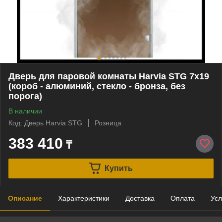
Дверь для паровой комнаты Harvia STG 7х19
(короб - алюминий, стекло - бронза, без
порога)
В наличии
Код: Дверь Harvia STG
Розница
383 410
₸
Купить
Описание
Характеристики
Доставка
Оплата
Усл