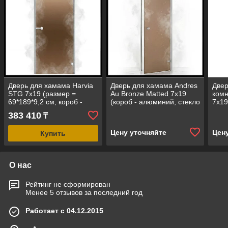
Дверь для хамама Harvia
Дверь для хамама Andres
Двер
STG 7х19 (размер =
Au Bronze Matted 7х19
комн
69*189*9,2 см, короб -
(короб - алюминий, стекло
7х19
алюминий, стекло -
- бронза матовое, без
стек
383 410
₸
бронза, без порога)
порога)
поро
Цену уточняйте
Цен
Купить
О нас
Рейтинг не сформирован
Менее 5 отзывов за последний год
Работает с 04.12.2015