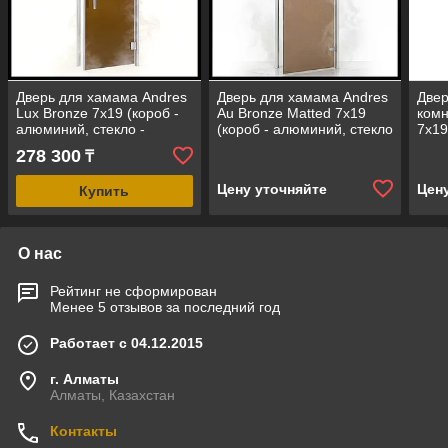
Дверь для хамама Andres
Дверь для хамама Andres
Двер
Lux Bronze 7х19 (короб -
Au Bronze Matted 7х19
комн
алюминий, стекло -
(короб - алюминий, стекло
7х19
бронза, без порога)
- бронза матовое, без
стек
278 300
₸
порога)
поро
Цену уточняйте
Цен
Купить
О нас
Рейтинг не сформирован
Менее 5 отзывов за последний год
Работает с 04.12.2015
г. Алматы
Алматы, Казахстан
Контакты