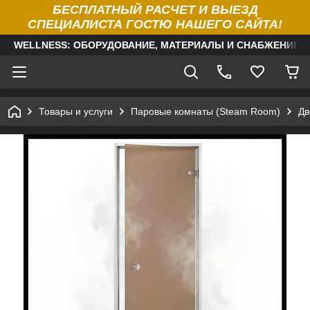
БЕСПЛАТНЫЙ РАСЧЕТ И ВЫЕЗД
СПЕЦИАЛИСТА ГОСТЮ НАШЕГО САЙТА!
WELLNESS: ОБОРУДОВАНИЕ, МАТЕРИАЛЫ И СНАБЖЕНИЕ Д
Товары и услуги
Паровые комнаты (Steam Room)
Дв