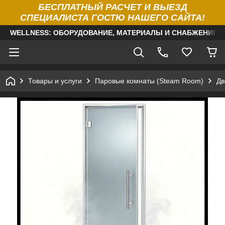
БЕСПЛАТНЫЙ РАСЧЕТ И ВЫЕЗД
СПЕЦИАЛИСТА ГОСТЮ НАШЕГО САЙТА!
WELLNESS: ОБОРУДОВАНИЕ, МАТЕРИАЛЫ И СНАБЖЕНИЕ Д
Товары и услуги
Паровые комнаты (Steam Room)
Дв