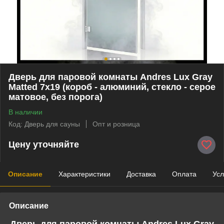
Дверь для паровой комнаты Andres Lux Gray
Matted 7х19 (короб - алюминий, стекло - серое
матовое, без порога)
В наличии
Код: Дверь для сауны
Опт и розница
Цену уточняйте
Описание
Характеристики
Доставка
Оплата
Усл
Описание
Дверь для паровой комнаты Andres Lux Gray