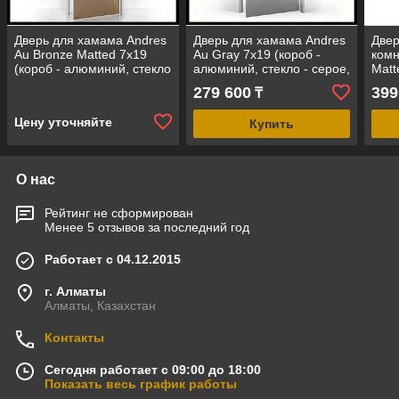
Дверь для хамама Andres
Дверь для хамама Andres
Двер
Au Bronze Matted 7х19
Au Gray 7х19 (короб -
ком
(короб - алюминий, стекло
алюминий, стекло - серое,
Matt
- бронза матовое, без
без порога)
алюм
279 600
399
₸
порога)
мато
Цену уточняйте
Купить
О нас
Рейтинг не сформирован
Менее 5 отзывов за последний год
Работает с 04.12.2015
г. Алматы
Алматы, Казахстан
Контакты
Сегодня работает с 09:00 до 18:00
Показать весь график работы