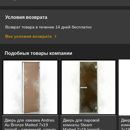
Условия возврата
Возврат товара в течение 14 дней бесплатно
Все условия возврата
Подобные товары компании
Дверь для хамама Andres
Дверь для паровой
Двер
Au Bronze Matted 7х19
комнаты Steam
комн
(короб - алюминий, стекло
Matted 7х19 (короб -
7х19