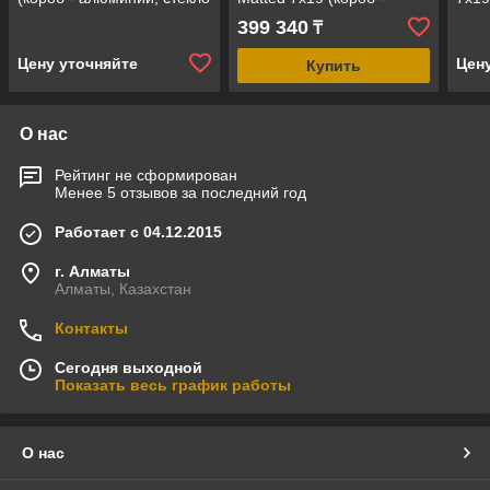
- бронза матовое, без
алюминий, стекло -
стек
399 340
₸
порога)
матовое, с порогом)
поро
Цену уточняйте
Цен
Купить
О нас
Рейтинг не сформирован
Менее 5 отзывов за последний год
Работает с 04.12.2015
г. Алматы
Алматы, Казахстан
Контакты
Сегодня выходной
Показать весь график работы
О нас