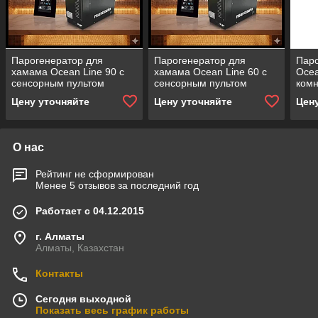
Парогенератор для
Парогенератор для
Пар
хамама Ocean Line 90 с
хамама Ocean Line 60 с
Ocea
сенсорным пультом
сенсорным пультом
комн
(мощность = 9,0 кВт,
(мощность = 6,0 кВт,
пуль
Цену уточняйте
Цену уточняйте
Цен
автоматическая
автоматическая
кВт,
промывка)
промывка)
про
О нас
Рейтинг не сформирован
Менее 5 отзывов за последний год
Работает с 04.12.2015
г. Алматы
Алматы, Казахстан
Контакты
Сегодня выходной
Показать весь график работы