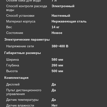
Объем бака для воды
7 л
Способ контроля расхода
Электронный
воды
Способ установки
Настенный
Материал корпуса
Нержавеющая сталь
Вес
14 кг
Состояние
Новое
Электрические параметры
Напряжение сети
380~400 В
Габаритные размеры
Ширина
580 мм
Глубина
260 мм
Высота
500 мм
Комплектация
Дисплей
Да
Пульт дистанционного
Да
управления
Датчик температуры
Да
Датчик влажности
Нет