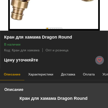
Кран для хамама Dragon Round
В наличии
Код: Кран для хамама
Опт и розница
Цену уточняйте
Описание
Характеристики
Доставка
Оплата
Усл
Описание
Кран для хамама Dragon Round