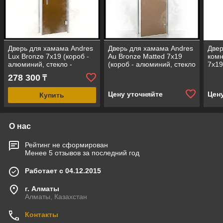
Дверь для хамама Andres
Дверь для хамама Andres
Двер
Lux Bronze 7х19 (короб -
Au Bronze Matted 7х19
комн
алюминий, стекло -
(короб - алюминий, стекло
7х19
бронза, без порога)
- бронза матовое, без
стек
278 300
₸
порога)
поро
Цену уточняйте
Цен
Купить
О нас
Рейтинг не сформирован
Менее 5 отзывов за последний год
Работает с 04.12.2015
г. Алматы
Алматы, Казахстан
Контакты