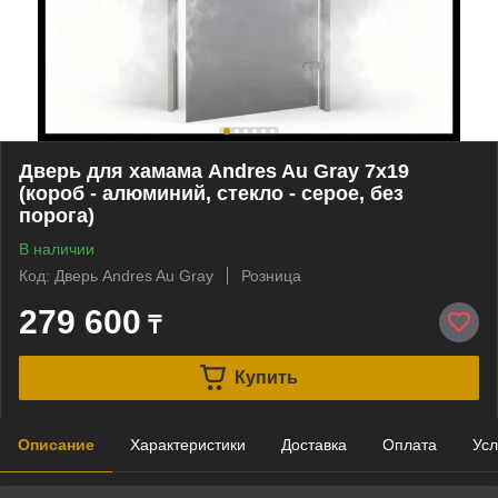
Дверь для хамама Andres Au Gray 7х19
(короб - алюминий, стекло - серое, без
порога)
В наличии
Код: Дверь Andres Au Gray
Розница
279 600
₸
Купить
Описание
Характеристики
Доставка
Оплата
Усл