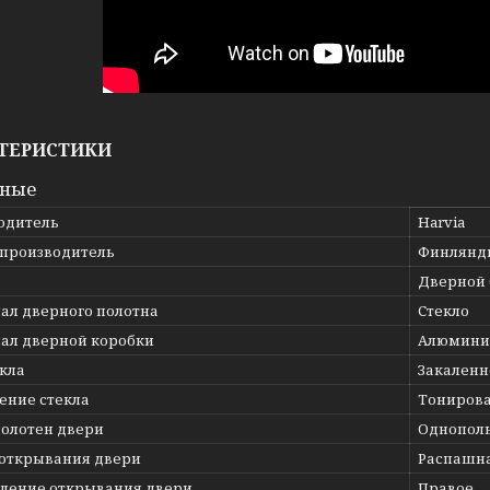
ТЕРИСТИКИ
вные
одитель
Harvia
 производитель
Финлянд
Дверной 
ал дверного полотна
Стекло
ал дверной коробки
Алюмини
екла
Закаленн
ение стекла
Тониров
полотен двери
Однопол
 открывания двери
Распашн
ление открывания двери
Правое