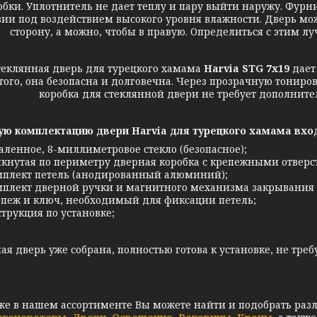
обки. Уплотнитель не дает теплу и пару выйти наружу. Фурн
ии под воздействием высокого уровня влажности. Дверь мож
сторону, а можно, чтобы в правую. Определиться с этим л
нная дверь для турецкого хамама
Harvia STG 7х19
дает
того, она безопасна и долговечна. Через прозрачную тониро
коробка для стеклянной двери не требует дополните
ую комплектацию двери Harvia для турецкого хамама вхо
аленное, 8-миллиметровое стекло (безопасное);
кнутая по периметру дверная коробка с крепежными отверст
плект петель (анодированный алюминий);
плект дверной ручки и магнитного механизма закрывания 
пеж и ключ, необходимый для фиксации петель;
трукция по установке;
ая дверь уже собрана, полностью готова к установке, не тр
же в нашем ассортименте Вы можете найти и подобрать раз