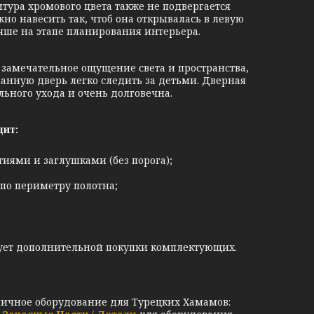
итура хромового цвета также не подвергается
но навесить так, чтоб она открывалась в левую
учше на этапе планирования интерьера.
 замечательное ощущение света и пространства,
ванную дверь легко следить за детьми. Дверная
льного ухода и очень долговечна.
дит:
иями и заглушками (без порога);
по периметру полотна;
ебует дополнительной покупки комплектующих.
личное оборудование для Турецких Хамамов: