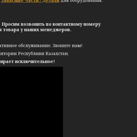
е
Запасные Части / Детали
для оборудования.
. Просим позвонить по контактному номеру
ия товара у наших менеджеров.
ативное обслуживание. Звоните нам!
ритории Республики Казахстан.
бирает исключительное!