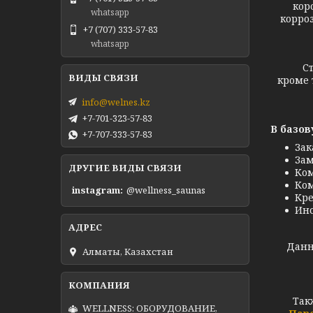
кор
whatsapp
корроз
+7 (707) 333-57-83
whatsapp
Стекля
кроме 
info@welnes.kz
+7-701-323-57-83
В базов
+7-707-333-57-83
Зак
Зам
ДРУГИЕ ВИДЫ СВЯЗИ
Ком
Ком
instagram
@wellness_saunas
Кре
Инс
Данн
Алматы, Казахстан
Так
WELLNESS: ОБОРУДОВАНИЕ,