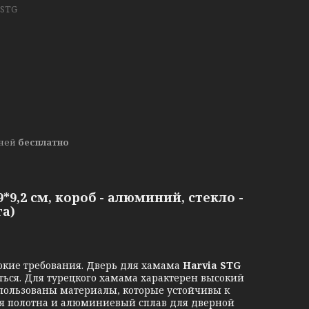
 STG
дней
бесплатно
*9,2 см, короб - алюминий, стекло -
га)
окие требования. Дверь для хамама
Harvia STG
аться. Для турецкого хамама характерен высокий
спользованы материалы, которые устойчивы к
для полотна и алюминиевый сплав для дверной