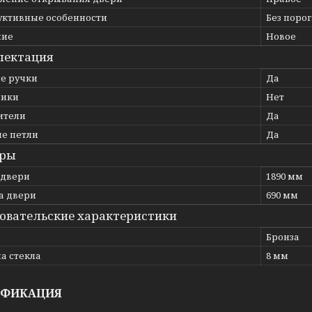
уктивные особенности
Без порог
ние
Новое
лектация
е ручки
Да
ники
Нет
ители
Да
е петли
Да
еры
 двери
1890 мм
 двери
690 мм
овательские характеристики
Бронза
а стекла
8 мм
ИФИКАЦИЯ