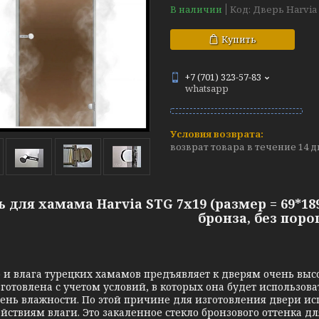
В наличии
Код:
Дверь Harvia
Купить
+7 (701) 323-57-83
whatsapp
возврат товара в течение 14 
 для хамама Harvia STG 7х19 (размер = 69*189
бронза, без поро
 и влага турецких хамамов предъявляет к дверям очень выс
готовлена с учетом условий, в которых она будет использов
ень влажности. По этой причине для изготовления двери и
йствиям влаги. Это закаленное стекло бронзового оттенка 