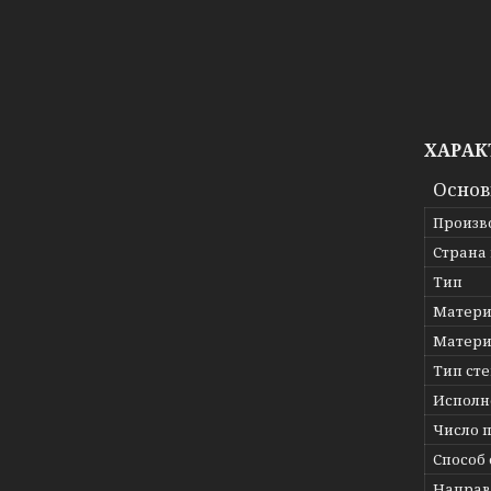
ХАРАК
Осно
Произв
Страна
Тип
Матери
Матери
Тип ст
Исполн
Число 
Способ
Направ