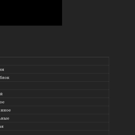
ия
блок
й
ое
анное
ьные
ая