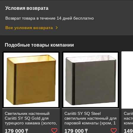
Условия возврата
Возврат товара в течение 14 дней бесплатно
Все условия возврата
Подобные товары компании
Светильник настенный
Cariitti SY SQ Steel
Cari
Cariitti SY SQ Gold для
светильник настенный для
наст
турецкого хамама (золото,
паровой комнаты (хром, 1
комн
IP67, 1 Вт, без источника
Вт, IP67, без источника
без 
179 000
179 000
149
₸
₸
света)
света)