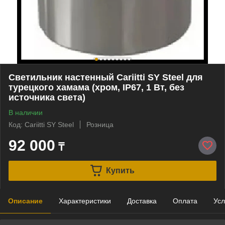
Светильник настенный Cariitti SY Steel для
турецкого хамама (хром, IP67, 1 Вт, без
источника света)
В наличии
Код: Cariitti SY Steel
Розница
92 000
₸
Купить
Описание
Характеристики
Доставка
Оплата
Усл