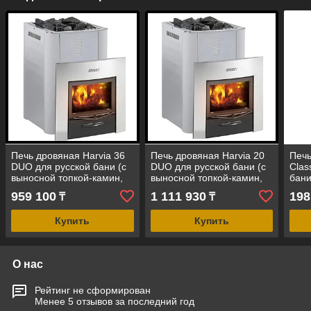
Печь дровяная Harvia 36
Печь дровяная Harvia 20
Печь
DUO для русской бани (с
DUO для русской бани (с
Clas
выносной топкой-камин,
выносной топкой-камин,
бани
объем помещения = 14 -
рекомендуемый объем
со с
959 100
1 111 930
198
₸
₸
36 м3)
помещения=8-20 м3)
пом
Купить
Купить
О нас
Рейтинг не сформирован
Менее 5 отзывов за последний год