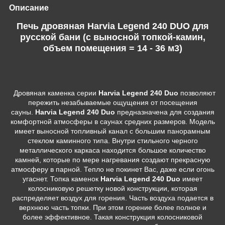
Описание
Печь дровяная Harvia Legend 240 DUO для
русской бани (с выносной топкой-камин,
объем помещения = 14 - 36 м3)
Дровяная каменка серии
Нarvia
Legend
240 Duo
позволяют
пережить незабываемые ощущения от посещения
сауны.
Нarvia Legend 240 Duo
предназначена для создания
комфортной атмосферы в саунах средних размеров. Модель
имеет выносной топливный канал с большим панорамным
стеклом каминного типа. Внутри стильного черного
металлического каркаса находится большое количество
камней, которые по мере нагревания создают прекрасную
атмосферу в парной. Тепло не покинет Вас, даже если огонь
угаснет. Топка каменок
Нarvia Legend 240 Duo
имеет
колосниковую решетку новой конструкции, которая
распределяет воздух для горения. Часть воздуха подается в
верхнюю часть топки. При этом горение более полное и
более эффективное. Такая конструкция колосниковой