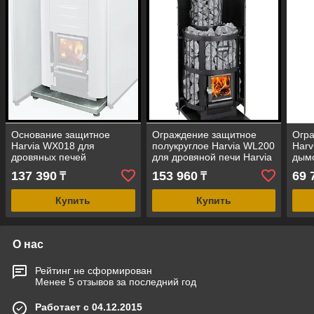
Основание защитное
Ограждение защитное
Огр
Harvia WX018 для
полукруглое Harvia WL200
Harv
дровяных печей
для дровяной печи Harvia
дым
Legend
дров
137 390
153 960
69 
₸
₸
Leg
Купить
Купить
О нас
Рейтинг не сформирован
Менее 5 отзывов за последний год
Работает с 04.12.2015