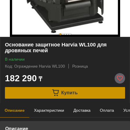
Основание защитное Harvia WL100 для
дровяных печей
В наличии
Код: Ограждение Harvia WL100
Розница
182 290
₸
Купить
Описание
Характеристики
Доставка
Оплата
Усл
Описание