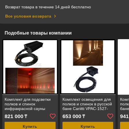
Возврат товара в течение 14 дней бесплатно
Все условия возврата
Подобные товары компании
Комплект для подсветки
Комплект освещения для
Комп
полков и спинок
полков и спинок в русской
полк
инфракрасной сауны
бане Cariitti VPAC-1527-
бане
Cariitti VPL30C-G223
G223 (стекловолокно,22+1
(сме
821 000
653 000
941
₸
₸
(смена цветов, 22+1
точка,16 Вт)
20 В
точка)
Купить
Купить