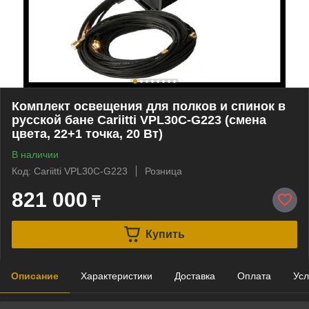
Комплект освещения для полков и спинок в
русской бане Cariitti VPL30C-G223 (смена
цвета, 22+1 точка, 20 Вт)
В наличии
Код: Cariitti VPL30C-G223
Розница
821 000
₸
Купить
Описание
Характеристики
Доставка
Оплата
Усл