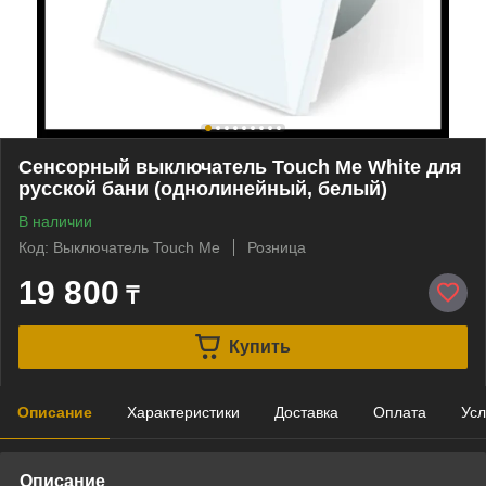
Сенсорный выключатель Touch Me White для
русской бани (однолинейный, белый)
В наличии
Код: Выключатель Touch Me
Розница
19 800
₸
Купить
Описание
Характеристики
Доставка
Оплата
Усл
Описание