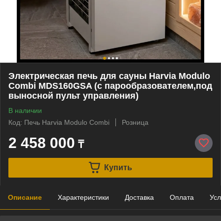
Электрическая печь для сауны Harvia Modulo
Combi MDS160GSA (с парообразователем,под
выносной пульт управления)
В наличии
Код: Печь Harvia Modulo Combi
Розница
2 458 000
₸
Купить
Описание
Характеристики
Доставка
Оплата
Усл