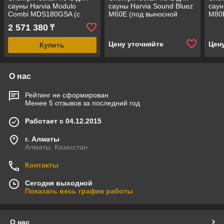
сауны Harvia Modulo
сауны Harvia Sound Bluez
саун
Combi MDS180GSA (с
M60E (под выносной
M80E
парообразователем,под
пульт управления,
пуль
2 571 380
₸
выносной пульт
мощность = 6 кВт)
мощн
управления)
Цену уточняйте
Цен
Купить
О нас
Рейтинг не сформирован
Менее 5 отзывов за последний год
Работает с 04.12.2015
г. Алматы
Алматы, Казахстан
Контакты
Сегодня выходной
Показать весь график работы
О нас