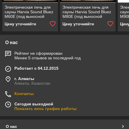
Электрическая печь для
Электрическая печь для
Элек
сауны Harvia Sound Bluez
сауны Harvia Sound Bluez
саун
M60E (под выносной
M80E (под выносной
M90E
пульт управления,
пульт управления,
пуль
Цену уточняйте
Цену уточняйте
Цен
мощность = 6 кВт)
мощность = 8 кВт)
мощн
О нас
Рейтинг не сформирован
Менее 5 отзывов за последний год
Работает с 04.12.2015
г. Алматы
Алматы, Казахстан
Контакты
Сегодня выходной
Показать весь график работы
О нас