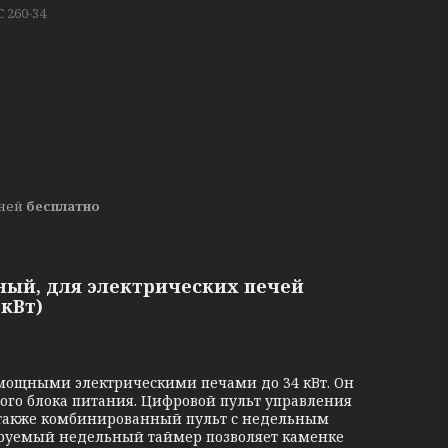
 260-34
дней
бесплатно
рный, для электрических печей
 кВт)
мощными электрическими печами до 34 кВт. Он
вого блока питания. Цифровой пульт управления
о также комбинированный пульт с недельным
руемый недельный таймер позволяет каменке