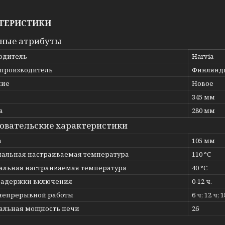
ТЕРИСТИКИ
ные атрибуты
одитель
Harvia
 производитель
Финлянд
ние
Новое
345 мм
а
280 мм
овательские характеристики
а
105 мм
альная настраиваемая температура
110 °C
льная настраиваемая температура
40 °C
задержки включения
0-12 ч.
непрерывной работы
6 ч; 12 ч; 1
льная мощность печи
26