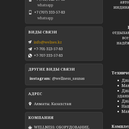
авт
whatsapp
индика
+7 (707) 333-57-83
whatsapp
Пуль
отдыхаю
все
info@welnes.kz
надёж
+7-701-323-57-83
+7-707-333-57-83
ДРУГИЕ ВИДЫ СВЯЗИ
Техниче
instagram
@wellness_saunas
Диа
Мак
Диа
здани
Диа
Алматы, Казахстан
Нап
Мак
Комплек
WELLNESS: ОБОРУДОВАНИЕ,