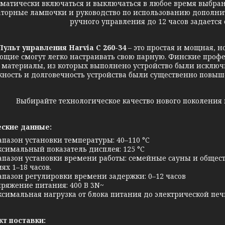
оматически включаться и выключаться в любое время выбра
торные лампочки и руководство по использованию дополни
ручного управления до 12 часов задается
т управления Harvia С 260-34
– это простая и мощная, н
щие смогут легко настраивать свою парную. Финские профе
 материалы, из которых выполнено устройство были исключи
ность и долговечность устройства были существенно повыше
Выбирайте технологическое качество нового поколения 
ские данные:
пазон установки температуры: 40–110 °C
симальный показатель дисплея: 125 °C
пазон установки времени работы: семейные сауны и обще
ях 1–18 часов.
пазон регулировки времени задержки: 0–12 часов
ряжение питания: 400 В 3N~
симальная нагрузка от блока питания до электрической печи: 
т поставки: