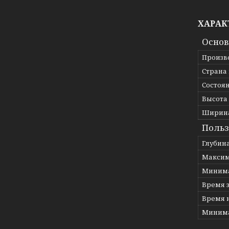
ХАРАК
Основ
Произв
Страна
Состоя
Высота
Ширин
Польз
Глубин
Максим
Минима
Время 
Время 
Минима