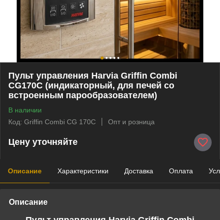
Пульт управления Harvia Griffin Combi
CG170C (индикаторный, для печей со
встроенным парообразователем)
В наличии
Код: Griffin Combi CG 170C
Опт и розница
Цену уточняйте
Описание
Характеристики
Доставка
Оплата
Усл
Описание
Пульт управления Harvia Griffin Combi