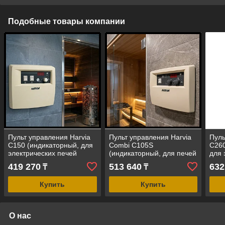
Подобные товары компании
Пульт управления Harvia
Пульт управления Harvia
Пуль
C150 (индикаторный, для
Combi C105S
C260
электрических печей
(индикаторный, для печей
для 
мощностью = 3-17 кВт)
со встроенным
мощн
419 270
513 640
632
₸
₸
парообразователем/
увлажнителем)
Купить
Купить
О нас