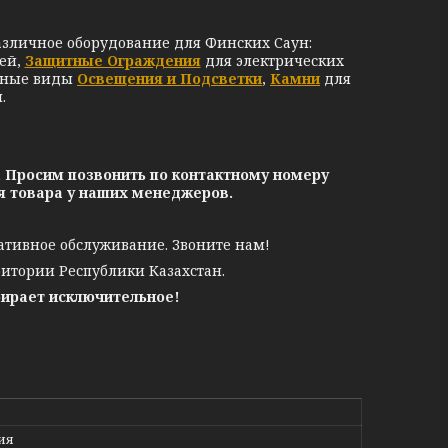
азличное оборудование для Финских Саун:
ей,
Защитные Ограждения
для электрических
чные виды
Освещения и Подсветки
,
Камни
для
.
. Просим позвонить по контактному номеру
ия товара у наших менеджеров.
ативное обслуживание. Звоните нам!
ритории Республики Казахстан.
бирает исключительное!
ия