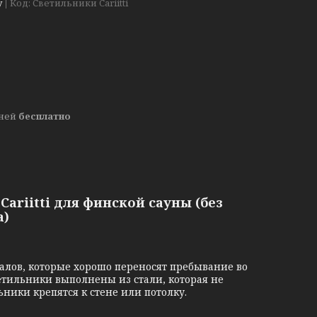
у
Код:
Светильники Cariitti
дней
бесплатно
riitti для финской сауны (без
а)
ов, которые хорошо переносят пребывание во
тильники выполнены из стали, которая не
ьники крепятся к стене или потолку.