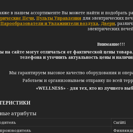
акже в нашем ассортименте Вы можете найти и подобрать р
трические Печи
,
Пульты Управления
для электрических печ
Парообразователи и Увлажнители воздуха
,
Двери
,
разли
электрических печей
Внимание!!!
ы на сайте могут отличаться от фактической цены товара
телефона и уточнить актуальность цены и налич
Мы гарантируем высокое качество оборудования и опер
Работаем и организовываем отправку по всей тер
«WELLNESS» - для тех, кто из лучшего вы
ТЕРИСТИКИ
ные атрибуты
одитель
Cariitti
 производитель
Финлянд