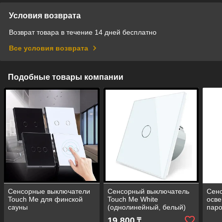
Условия возврата
Возврат товара в течение 14 дней бесплатно
Все условия возврата
Подобные товары компании
Сенсорные выключатели
Сенсорный выключатель
Сен
Touch Me для финской
Touch Me White
осве
сауны
(однолинейный, белый)
паро
для финской сауны
19 800
₸