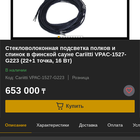
Стекловолоконная подсветка полков и
спинок в финской сауне Cariitti VPAC-1527-
G223 (22+1 точка, 16 Вт)
В наличии
Код: Cariitti VPAC-1527-G223
Розница
653 000
₸
Купить
Описание
Характеристики
Доставка
Оплата
Усл