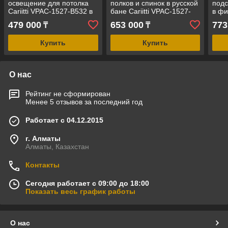
освещение для потолка
полков и спинок в русской
подс
Cariitti VPAC-1527-B532 в
бане Cariitti VPAC-1527-
в фи
финской сауне (4+1 точка,
G223 (стекловолокно,22+1
VPA
479 000
653 000
773
₸
₸
проектор = 16 Вт)
точка,16 Вт)
точк
Купить
Купить
О нас
Рейтинг не сформирован
Менее 5 отзывов за последний год
Работает с 04.12.2015
г. Алматы
Алматы, Казахстан
Контакты
Сегодня работает с 09:00 до 18:00
Показать весь график работы
О нас