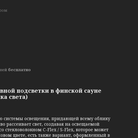
хром
дней
бесплатно
тивной подсветки в финской сауне
ика света)
ю системы освещения, придающей всему облику
 рассеивает свет, создавая на освещаемой
 стекловолокном C-Flex / S-Flex, которое может
вом цвете, есть также вариант, оформленный в