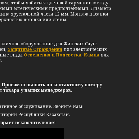
разом, чтобы добиться цветовой гармонии между
венными эстетическими предпочтениями. Диаметр
ина хрустальной части 12 мм. Монтаж насадки
ерхностью потолка или стены.
азличное оборудование для Финских Саун:
ей,
Защитные Ограждения
для электрических
чные виды
Освещения и Подсветки
,
Камни
для
.
. Просим позвонить по контактному номеру
ия товара у наших менеджеров.
ативное обслуживание. Звоните нам!
ритории Республики Казахстан.
бирает исключительное!