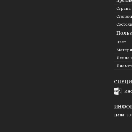
Произв
Страна
Степен
Состоя
Польз
Цвет
Матери
Длина 
Диамет
СПЕЦ
Инс
ИНФОР
Цена:
30 