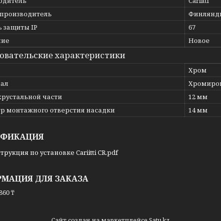
одитель
Cariitti
 производитель
Финлянд
ь защиты IP
67
ние
Новое
овательские характеристики
Хром
ал
Хромиро
хрустальной части
12 мм
р монтажного отверстия насадки
14 мм
ИФИКАЦИЯ
трукция по установке Cariitti CR.pdf
МАЦИЯ ДЛЯ ЗАКАЗА
860 ₸
Сайт создан на маркетплейсе
Satu.kz