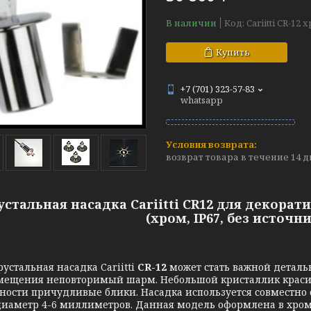
В наличии
Код:
Cariitti CR-12 
Купить
+7 (701) 323-57-83
whatsapp
возврат товара в течение 14 
устальная насадка Cariitti CR12 для декора
(хром, IP67, без источн
льная насадка Cariitti
CR-12
может стать важной деталь
мещения неповторимый шарм. Небольшой кристаллик красиво
ности причудливые блики. Насадка используется совместно со
иаметр 4-6 миллиметров. Данная модель оформлена в хромо